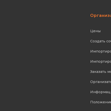
Организ
Цены
Создать с
Импортиров
Импортиро
Заказать 
Организат
Информаци
Положени