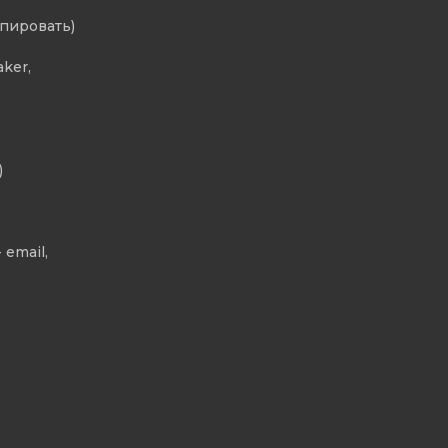
опировать)
aker,
)
 email,