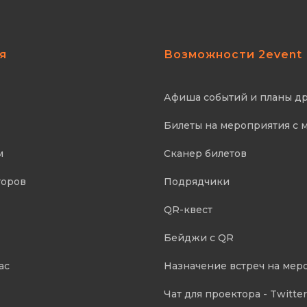
я
Возможности 2event
Афиша событий и планы д
Билеты на мероприятия с 
м
Сканер билетов
торов
Подрядчики
QR-квест
Бейджи с QR
ас
Назначение встреч на мер
Чат для проектора - Twitter