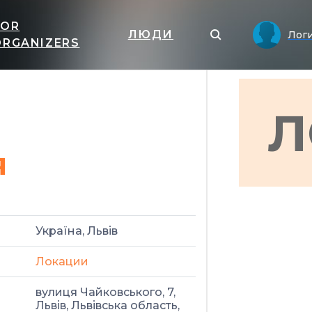
FOR
ЛЮДИ
Лог
ORGANIZERS
Л
я
Україна, Львів
Локации
вулиця Чайковського, 7,
Львів, Львівська область,