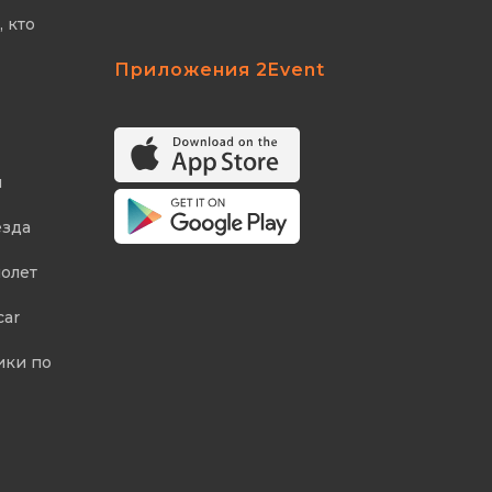
 кто
Приложения 2Event
я
езда
молет
car
ики по