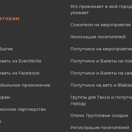
Кто приезжает в мой город,
уезжает
аторам
Сожители на мероприятия
Геолокация посетителей
обытие
Попутчики на мероприяти
ать из Eventbrite
Попутчики и Билеты на по
вать из Facebook
Попутчики и Билеты на са
мобильное приложение
Попутчики на авто и Blabla
орам
Группы для Такси и попутч
городу
онное партнерство
Отели. Групповые скидки
е
Регистрация посетителей