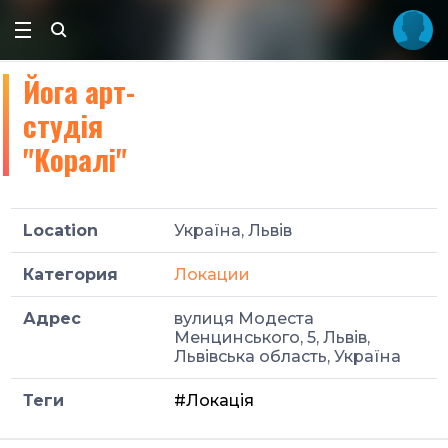
Йога арт-
студія
"Коралі"
Location
Україна, Львів
Категория
Локации
Адрес
вулиця Модеста
Менцинського, 5, Львів,
Львівська область, Україна
Теги
#Локація