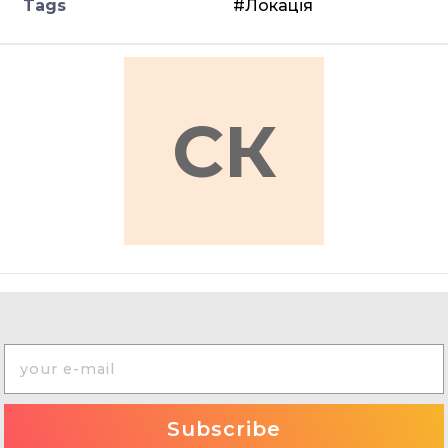
Tags
#Локація
СК