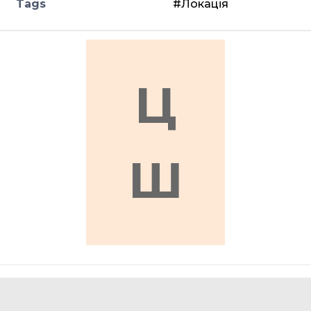
Tags
#Локація
Ц
Ш