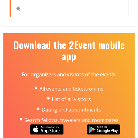
Download the 2Event mobile
app
For organizers and visitors of the events:
All events and tickets online
List of all visitors
Dating and appointments
Search fellows, travelers and roommates