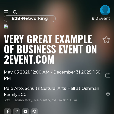
B2B-Networking
# 2Event
VERY GREAT EXAMPLE
OF BUSINESS EVENT ON
2EVENT.COM
May 05 2021, 12:00 AM
-
December 31 2025, 1:50
PM
Palo Alto, Schultz Cultural Arts Hall at Oshman
Family JCC
3921 Fabian Way, Palo Alto, CA 94303, USA