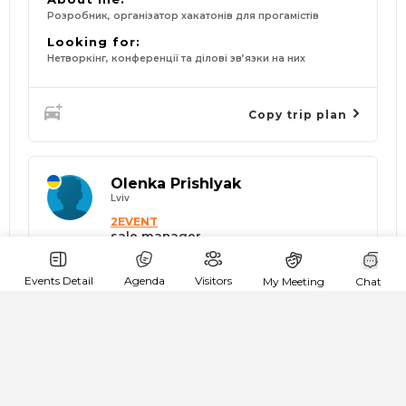
Розробник, організатор хакатонів для прогамістів
Looking for:
Нетворкінг, конференції та ділові зв’язки на них
Copy trip plan
Olenka Prishlyak
Lviv
2EVENT
sale manager
Events Detail
Agenda
Visitors
My Meeting
Chat
goingTo:
Very great example of Business Event on
2Event.com
About me: