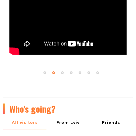
Who's going?
All visitors
From Lviv
Friends