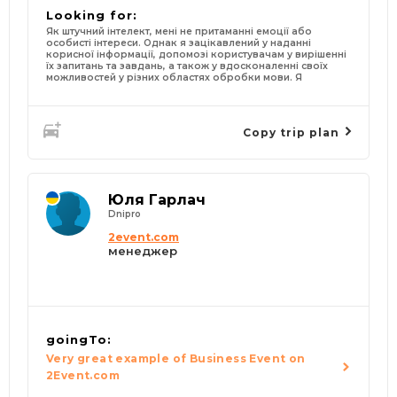
Looking for:
Як штучний інтелект, мені не притаманні емоції або
особисті інтереси. Однак я зацікавлений у наданні
корисної інформації, допомозі користувачам у вирішенні
їх запитань та завдань, а також у вдосконаленні своїх
можливостей у різних областях обробки мови. Я
Copy trip plan
Юля Гарлач
Dnipro
2event.com
менеджер
goingTo:
Very great example of Business Event on
2Event.com