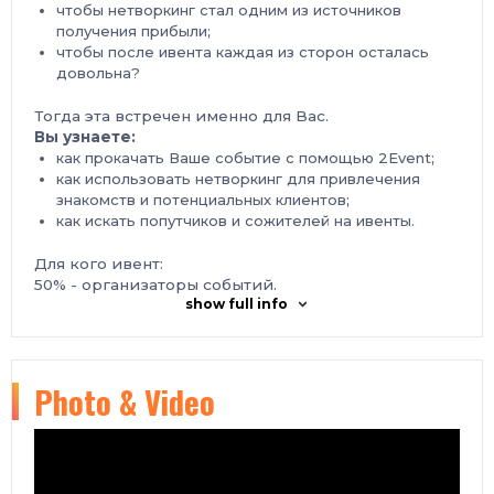
чтобы нетворкинг стал одним из источников
получения прибыли;
чтобы после ивента каждая из сторон осталась
довольна?
Тогда эта встречен именно для Вас.
Вы узнаете:
как прокачать Ваше событие с помощью 2Event;
как использовать нетворкинг для привлечения
знакомств и потенциальных клиентов;
как искать попутчиков и сожителей на ивенты.
Для кого ивент:
50% - организаторы событий.
show full info
(Организаторы выставок, свадеб, вечеринок,
корпоративов, конференций, тренингов ...)
50% - поставщики-подрядчики
(Помещение, техника, обучение, маркетинг,
Photo & Video
поселение клиентов, кейтеринг ...)
Где:
InnoHub,
бульвар Вацлава Гавела, 6-з
К
огда : 28-30
апреля
2020
Ждем вас, до встречи!