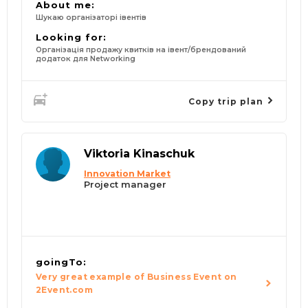
About me:
Шукаю організаторі івентів
Looking for:
Організація продажу квитків на івент/брендований
додаток для Networking
Copy trip plan
Viktoria Kinaschuk
Innovation Market
Project manager
goingTo:
Very great example of Business Event on
2Event.com