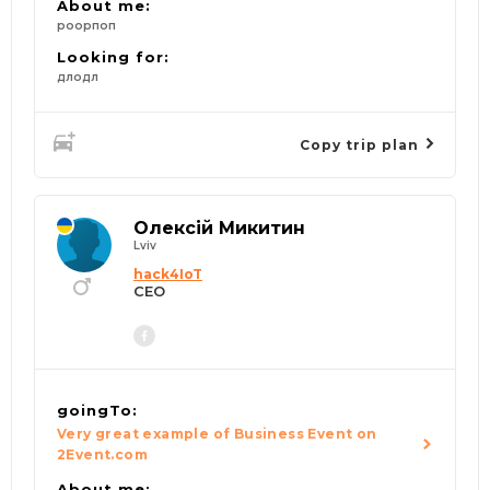
About me:
роорпоп
Looking for:
длодл
Copy trip plan
Олексій Микитин
Lviv
hack4IoT
CEO
goingTo:
Very great example of Business Event on
2Event.com
About me: