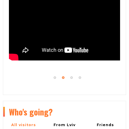
праздник переплетаются.
Who's going?
All visitors
From Lviv
Friends