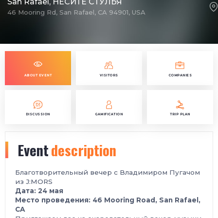
San Rafael, НЕСИТЕ СТУЛЬЯ
46 Mooring Rd, San Rafael, CA 94901, USA
ABOUT EVENT
VISITORS
COMPANIES
DISCUSSION
GAMIFICATION
TRIP PLAN
Event
description
Благотворительный вечер с Владимиром Пугачом
из J:MORS
Дата: 24 мая
Место проведения: 46 Mooring Road, San Rafael,
CA