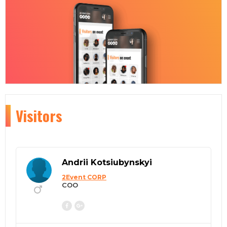
Visitors
Andrii Kotsiubynskyi
2Event CORP
COO