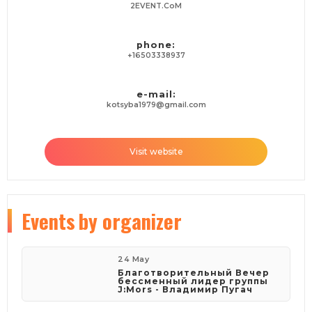
2EVENT.CoM
phone:
+16503338937
e-mail:
kotsyba1979@gmail.com
Visit website
Events
by organizer
24 May
Благотворительный Вечер
бессменный лидер группы
J:Mors - Владимир Пугач