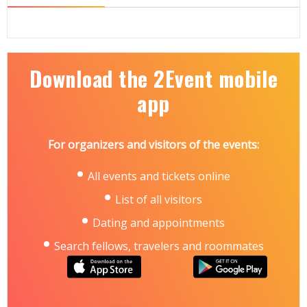
Download the 2Event mobile
app
For organizers and visitors of the events:
All events and tickets online
List of all visitors
Dating and appointments
Search fellows, travelers and roommates