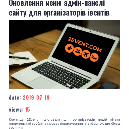
Оновлення меню адмін-панелі
сайту для організаторів івентів
date:
2019-07-19
views:
15
Команда 2Event підготувала для організаторів подій кілька
оновлень, які зроблять процес користування платформою ще більш
зручним.