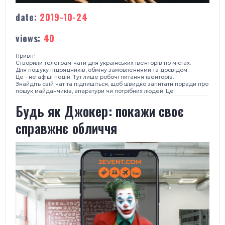
date:
2019-10-24
views:
40
Привіт!
Створили телеграм-чати для українських івенторів по містах.
Для пошуку підрядників, обміну замовленнями та досвідом.
Це - не афіші подій. Тут лише робочі питання івенторів.
Знайдіть свій чат та підпишіться, щоб швидко запитати поради про
пошук майданчиків, апаратури чи потрібних людей. Це
Будь як Джокер: покажи своє
справжнє обличчя