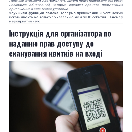
Пока все отдыхали, программисты 2Event подготовила для вас сразу
несколько обновлений, которые сделают процесс пользования
приложением еще более удобным.
Улучшили функции поиска.
Теперь в приложении 2Event можно
искать ивенты не только по названию, но и по ID события. ID-номер
мероприятия - это
​Інструкція для організатора по
наданню прав доступу до
сканування квитків на вході