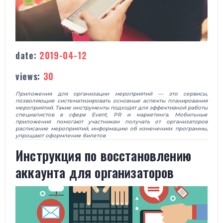
date:
2019-04-12
views:
30
Приложения для организации мероприятий — это сервисы,
позволяющие систематизировать основные аспекты планирования
мероприятий. Такие инструменты подходят для эффективной работы
специалистов в сфере Event, PR и маркетинга. Мобильные
приложения помогают участникам получать от организаторов
расписание мероприятий, информацию об изменениях программы,
упрощают оформление билетов
Инструкция по восстановлению
аккаунта для организаторов