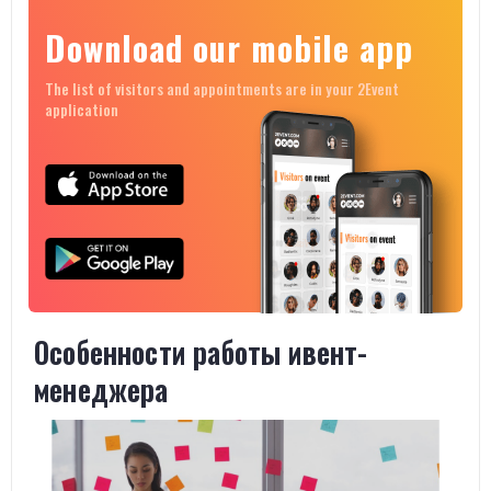
Download our mobile app
The list of visitors and appointments are in your 2Event
application
Особенности работы ивент-
менеджера