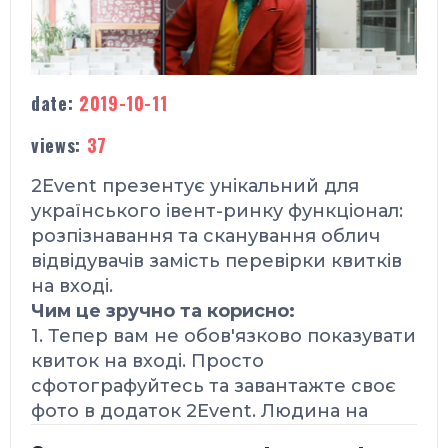
date:
2019-10-11
views:
37
2Event презентує унікальний
для
українського івент-ринку
функціонал:
розпізнавання та сканування облич
відвідувачів замість перевірки квитків
на вході.
Чим це зручно та корисно:
1. Тепер вам не обов'язково показувати
квиток на вході. Просто
cфотографуйтесь та завантажте своє
фото в додаток 2Event. Людина на