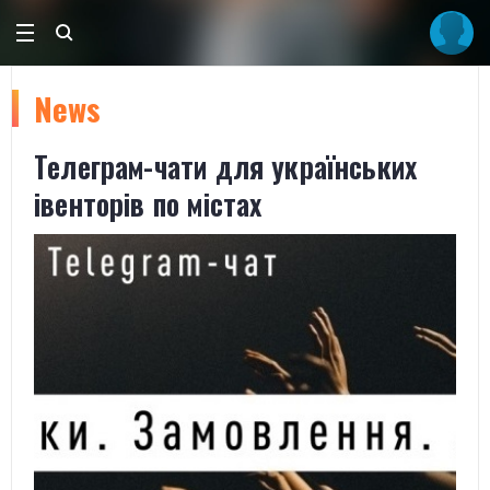
News
Телеграм-чати для українських
івенторів по містах