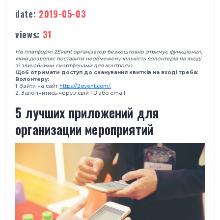
date:
2019-05-03
views:
31
На платформі 2Event організатор безкоштовно отримує функціонал,
який дозволяє поставити необмежену кількість волонтерів на вході
зі звичайними смартфонами для контролю.
Щоб отримати доступ до сканування квитків на вході треба:
Волонтеру:
1. Зайти на сайт
https://2event.com/.
2. Залогінитись через свій FB або email.
5 лучших приложений для
организации мероприятий