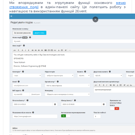
Ми впорядкували та згрупували функції основного
меню
створення події
в адмін-панелі сайту. Це полегшить роботу з
навігацією та використанням функцій 2Event.