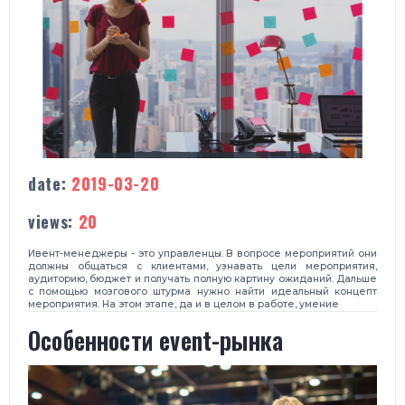
date:
2019-03-20
views:
20
Ивент-менеджеры - это управленцы. В вопросе мероприятий они
должны общаться с клиентами, узнавать цели мероприятия,
аудиторию, бюджет и получать полную картину ожиданий. Дальше
с помощью мозгового штурма нужно найти идеальный концепт
мероприятия. На этом этапе, да и в целом в работе, умение
Особенности event-рынка