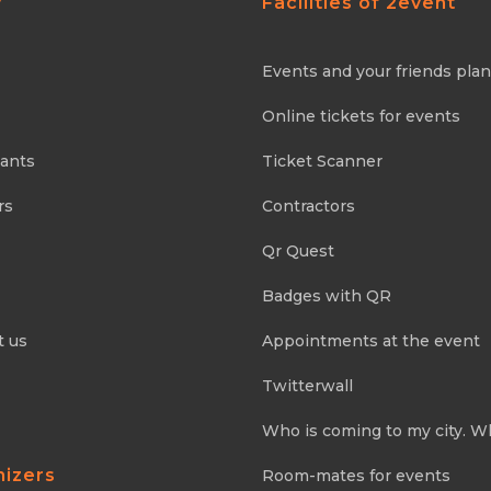
y
Facilities of 2event
Events and your friends pla
Online tickets for events
pants
Ticket Scanner
rs
Contractors
Qr Quest
Badges with QR
t us
Appointments at the event
Twitterwall
Who is coming to my city. W
nizers
Room-mates for events