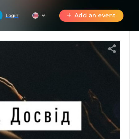
Add an event
Login