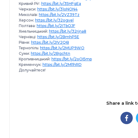
Кривий Ріг:
https://bit.ly/35HFgEa
Черкаси:
https://bit.ly/31oNON4
Миколаїв:
https://bit.ly/2VZ39Tz
Херсон:
https://bit.ly/32ogvel
Полтава:
https://bit.ly/2ITbQJF
Хмельницький:
https://bit.ly/32rjna8
Чернівці:
https://bit.ly/2BmhP5E
Рівне:
https://bit.ly/2IV2Q6I
Тернопіль:
https://bit.ly/2MUP9WO
Суми:
https://bit.ly/2Bgchtn
Кропивницький:
https://bit.ly/2oOI5mp
Кременчук:
https://bit.ly/2Ml1hRD
Долучайтеся!
Share a link 