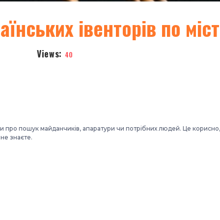
аїнських івенторів по міс
Views:
40
ади про пошук майданчиків, апаратури чи потрібних людей. Це корисно
 не знаєте.