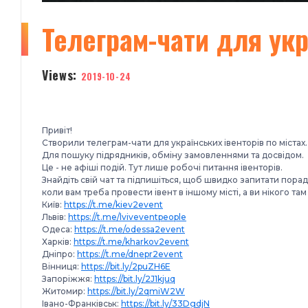
Телеграм-чати для укр
Views:
2019-10-24
Привіт!
Створили телеграм-чати для українських івенторів по містах.
Для пошуку підрядників, обміну замовленнями та досвідом.
Це - не афіші подій. Тут лише робочі питання івенторів.
Знайдіть свій чат та підпишіться, щоб швидко запитати пор
коли вам треба провести івент в іншому місті, а ви нікого там
Київ:
https://t.me/kiev2event
Львів:
https://t.me/lviveventpeople
Одеса:
https://t.me/odessa2event
Харків:
https://t.me/kharkov2event
Дніпро:
https://t.me/dnepr2event
Вінниця:
https://bit.ly/2puZH6E
Запоріжжя:
https://bit.ly/2J1kjuq
Житомир:
https://bit.ly/2qmiW2W
Івано-Франківськ:
https://bit.ly/33DgdjN