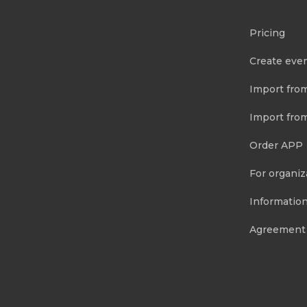
Pricing
Create eve
Import fro
Import fro
Order APP
For organiz
Information
Agreement