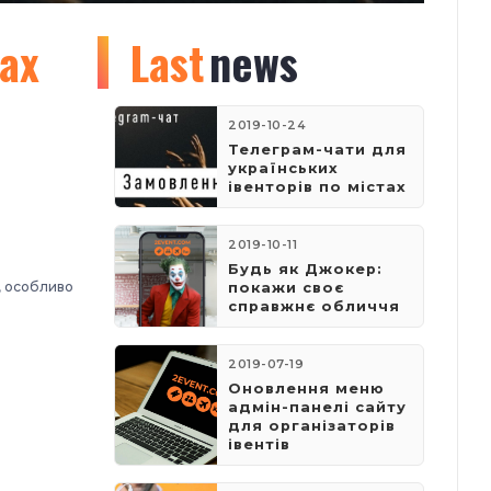
тах
Last
news
2019-10-24
Телеграм-чати для
українських
івенторів по містах
2019-10-11
Будь як Джокер:
, особливо
покажи своє
справжнє обличчя
2019-07-19
Оновлення меню
адмін-панелі сайту
для організаторів
івентів