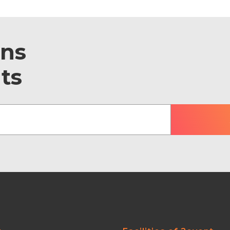
ons
ts