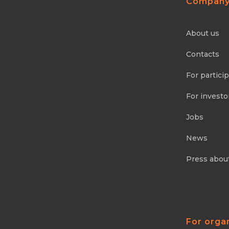
Compan
About us
Contacts
For partici
For investo
Jobs
News
Press abou
For orga