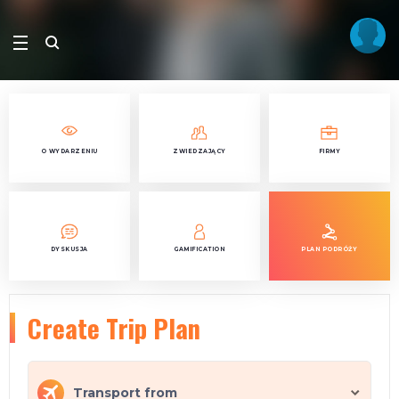
O WYDARZENIU
ZWIEDZAJĄCY
FIRMY
DYSKUSJA
GAMIFICATION
PLAN PODRÓŻY
Create Trip Plan
Transport from