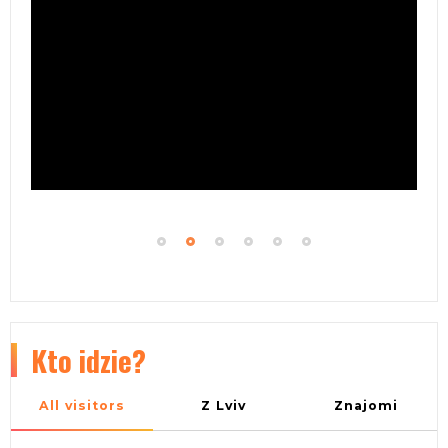
Kto idzie?
All visitors
Z Lviv
Znajomi