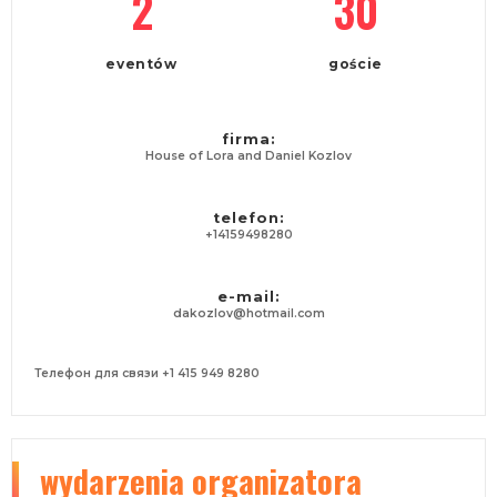
2
30
eventów
goście
firma:
House of Lora and Daniel Kozlov
telefon:
+14159498280
e-mail:
dakozlov@hotmail.com
Телефон для связи +1 415 949 8280
wydarzenia organizatora