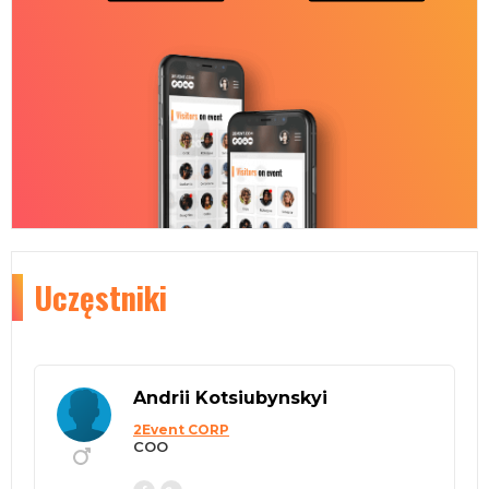
Uczęstniki
Andrii Kotsiubynskyi
2Event CORP
COO