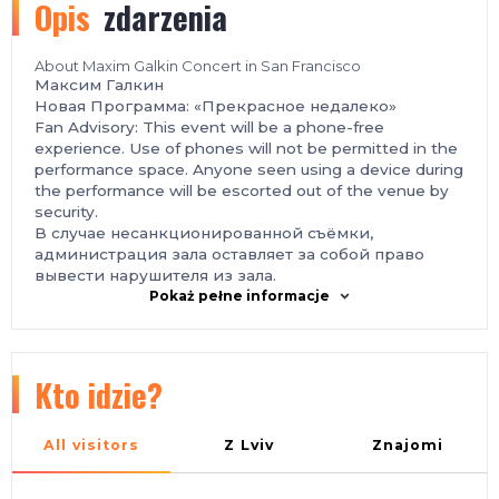
Opis
zdarzenia
About Maxim Galkin Concert in San Francisco
Максим Галкин
Новая Программа: «Прекрасное недалеко»
Fan Advisory: This event will be a phone-free
experience. Use of phones will not be permitted in the
performance space. Anyone seen using a device during
the performance will be escorted out of the venue by
security.
В случае несанкционированной съёмки,
администрация зала оставляет за собой право
вывести нарушителя из зала.
Pokaż pełne informacje
Kto idzie?
All visitors
Z Lviv
Znajomi