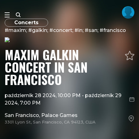
Concerts
#maxim; #galkin; #concert; #in; #san; #francisco
MAXIM GALKIN
CONCERT IN SAN
FRANCISCO
październik 28 2024, 10:00 PM
-
październik 29
2024, 7:00 PM
San Francisco, Palace Games
3301 Lyon St, San Francisco, CA 94123, США