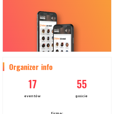
Organizer
info
17
55
eventów
goście
firma: