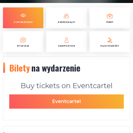
O WYDARZENIU
ZWIEDZAJĄCY
FIRMY
DYSKUSJA
GAMIFICATION
PLAN PODRÓŻY
Bilety
na wydarzenie
Buy tickets on Eventcartel
Eventcartel