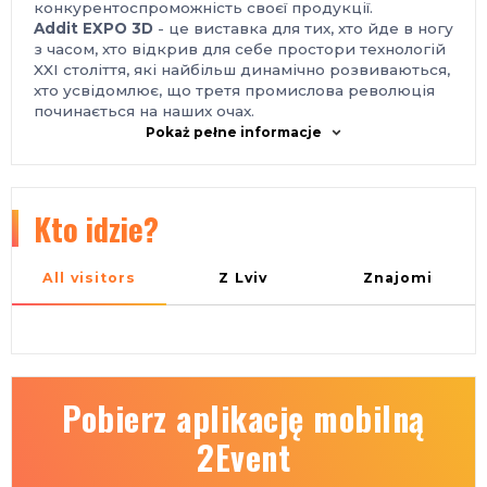
конкурентоспроможність своєї продукції.
Addit EXPO 3D
- це виставка для тих, хто йде в ногу
з часом, хто відкрив для себе простори технологій
XXI століття, які найбільш динамічно розвиваються,
хто усвідомлює, що третя промислова революція
починається на наших очах.
Головне завдання організаторів виставки - надати
Pokaż pełne informacje
можливість кожному клієнту максимально
розкрити свій потенціал, заявити про свої
досягнення на всю Україну, звірити свої
передчуття щодо перспектив розвитку галузі з
Kto idzie?
кращими світовими брендами, адаптованими, при
цьому, під наш вітчизняний ринок, його потреби і
можливості.
All visitors
Z Lviv
Znajomi
Місце проведення:
Україна, м. Київ, Міжнародний виставковий центр,
Броварський проспект, 15, станція метро
«Лівобережна»
Контакти:
тел.: +38 095 268-05-87
Pobierz aplikację mobilną
e-mail: plast@iec-expo.com.ua, helen@iec-expo.com.ua
https://www.iec-expo.com.ua/addit-2025.html
2Event