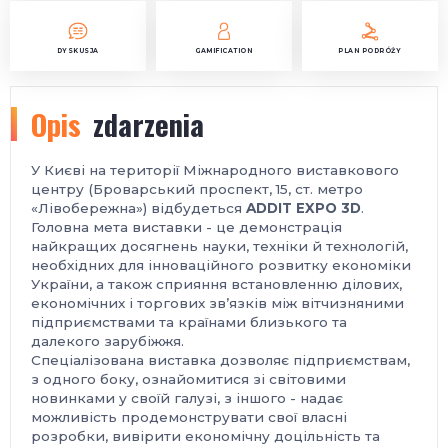
DYSKUSJA
GAMIFICATION
PLAN PODRÓŻY
Opis
zdarzenia
У Києві на території Міжнародного виставкового
центру (Броварський проспект, 15, ст. метро
«Лівобережна») відбудеться
ADDIT EXPO 3D
.
Головна мета виставки - це демонстрація
найкращих досягнень науки, техніки й технологій,
необхідних для інноваційного розвитку економіки
України, а також сприяння встановленню ділових,
економічних і торгових зв’язків між вітчизняними
підприємствами та країнами близького та
далекого зарубіжжя.
Спеціалізована виставка дозволяє підприємствам,
з одного боку, ознайомитися зі світовими
новинками у своїй галузі, з іншого - надає
можливість продемонструвати свої власні
розробки, вивірити економічну доцільність та