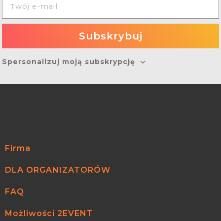
Spersonalizuj moją subskrypcję
Firma
DLA ORGANIZATORÓW
FAQ
Możliwości 2EVENT