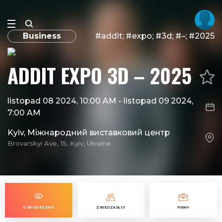
Business
#addit; #expo; #3d; #–; #2025
ADDIT EXPO 3D – 2025
listopad 08 2024, 10:00 AM
-
listopad 09 2024,
7:00 AM
Kyiv, Міжнародний виставковий центр
Brovarskyi Ave, 15, Kyiv, Ukraine
O WYDARZENIU
ZWIEDZAJĄCY
FIRMY