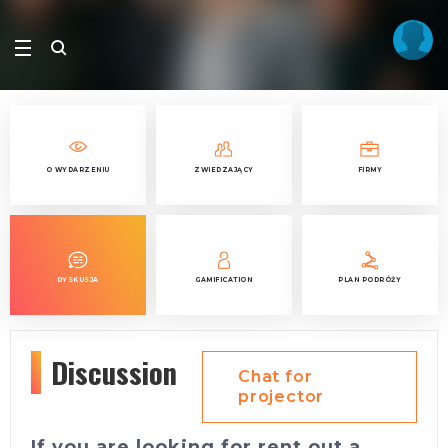
O WYDARZENIU
ZWIEDZAJĄCY
FIRMY
DYSKUSJA
GAMIFICATION
PLAN PODRÓŻY
Discussion
Chat for
projector
If you are looking for rent out a