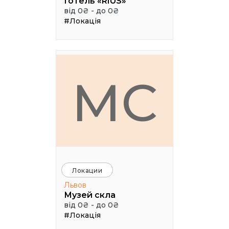
Готель «RIUS»
від 0₴ - до 0₴
#Локація
МС
Локации
Львов
Музей скла
від 0₴ - до 0₴
#Локація