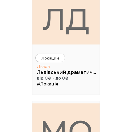
ЛД
Локации
Львов
Львівський драматичний театр ім. Лесі Українки
від 0₴ - до 0₴
#Локація
МО