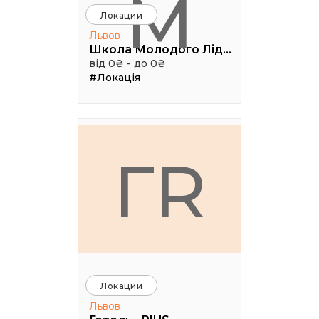
М
Локации
Львов
Школа Молодого Лідера
від 0₴ - до 0₴
#Локація
ГR
Локации
Львов