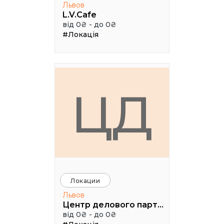
Львов
L.V.Cafe
від 0₴ - до 0₴
#Локація
ЦД
Локации
Львов
Центр делового партнерства
від 0₴ - до 0₴