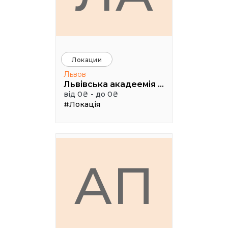
Локации
Львов
Львівська акадеемія бізнесу
від 0₴ - до 0₴
#Локація
АП