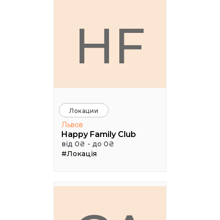
HF
Локации
Львов
Happy Family Club
від 0₴ - до 0₴
#Локація