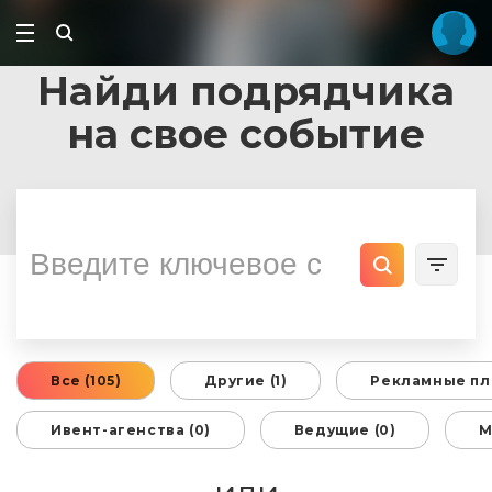
Найди подрядчика
на свое событие
Все (105)
Другие (1)
Рекламные пл
Ивент-агенства (0)
Ведущие (0)
М