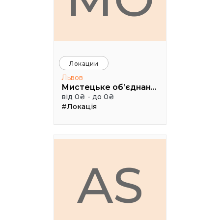
Локации
Львов
Мистецьке об’єднання "Дзига"
від 0₴ - до 0₴
#Локація
AS