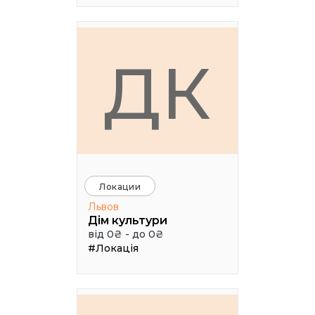
ДК
Локации
Львов
Дім культури
від 0₴ - до 0₴
#Локація