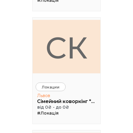
#Локація
СК
Локации
Львов
Сімейний коворкінг "Щастя"
від 0₴ - до 0₴
#Локація