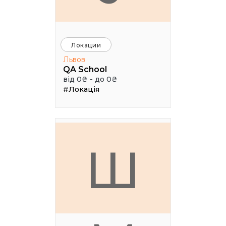
Локации
Львов
QA School
від 0₴ - до 0₴
#Локація
Ш