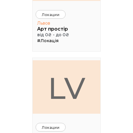
Локации
Львов
Арт простір
від 0₴ - до 0₴
#Локація
LV
Локации