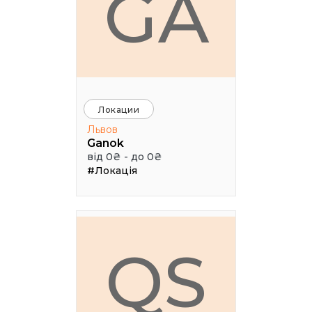
GA
Локации
Львов
Ganok
від 0₴ - до 0₴
#Локація
QS