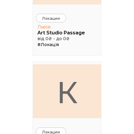
Локации
Львов
Art Studio Passage
від 0₴ - до 0₴
#Локація
К
Локации