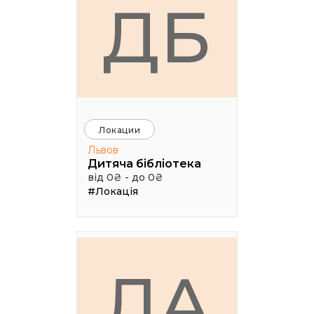
ДБ
Локации
Львов
Дитяча бібліотека
від 0₴ - до 0₴
#Локація
ЛА