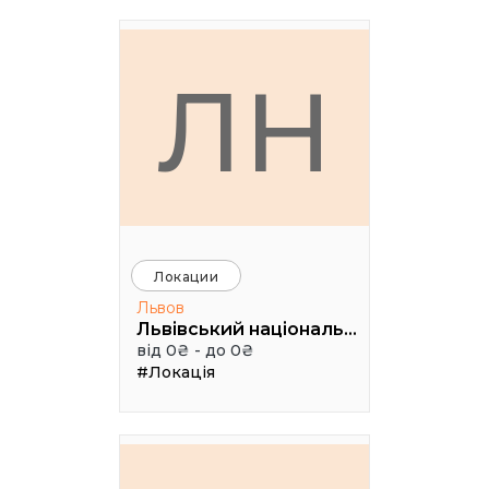
ЛН
Локации
Львов
Львівський національний академічний театр опери та балету імені Соломії Крушельницької
від 0₴ - до 0₴
#Локація