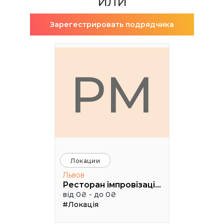
ИЛИ
Зарегестрировать подрядчика
РМ
Локации
Львов
Ресторан імпровізацій Грушевський cinema jazz
від 0₴ - до 0₴
#Локація