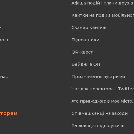
Афіша подій і плани друзів
Квитки на події з мобільно
м
Cканер квитків
орів
Підрядники
QR-квест
Бейджі з QR
 нас
Призначення зустрічей
Чат для проектора - Twitter
Хто приїжджає в моє місто, 
аторам
Співмешканці на заходи
Геолокація відвідувачів