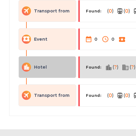
(
)
(
)
Transport from
0
0
Found:
Event
0
0
(
)
(
)
Hotel
?
?
Found:
(
)
(
)
Transport from
0
0
Found: