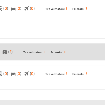
?
?
(
)
(
)
(
)
0
0
0
Travelmates:
Friends:
0
0
(
)
?
Travelmates:
Friends:
?
?
(
)
(
)
(
)
0
0
0
Travelmates:
Friends: