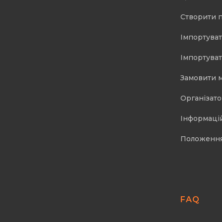
Створити 
Імпортуват
Імпортуват
Замовити 
Організат
Інформаці
Положенн
FAQ