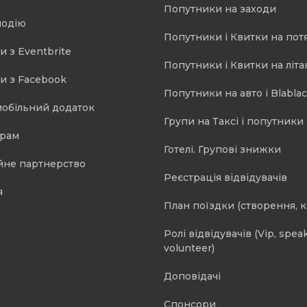
Попутники на заходи
подію
Попутники і Квитки на пот
и з Eventbrite
Попутники і Квитки на літа
и з Facebook
Попутники на авто і Blablac
мобільний додаток
Групи на Таксі і попутники 
орам
Готелі. Групові знижки
йне партнерство
Реєстрація відвідувачів
я
План поїздки (створення, 
Ролі відвідувачів (Vip, speak
volunteer)
Доповідачі
Спонсори