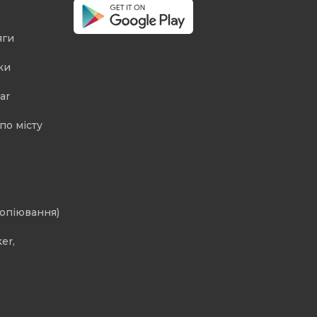
яги
ки
ar
по місту
копіювання)
er,