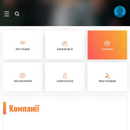
ПРО ПОДІЮ
ВІДВІДУВАЧІ
КОМПАНІЇ
ОБГОВОРЕННЯ
GAMIFICATION
ПЛАН ПОЇЗДКИ
Компанії