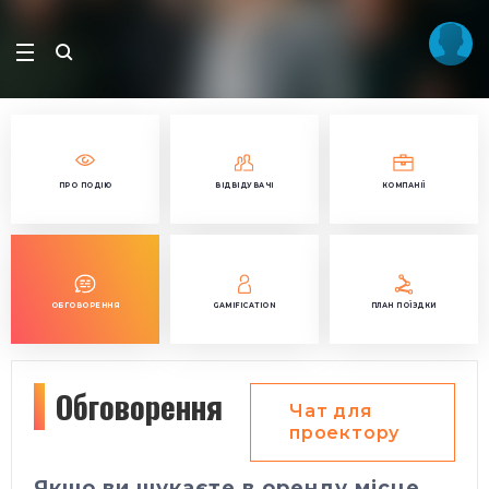
ПРО ПОДІЮ
ВІДВІДУВАЧІ
КОМПАНІЇ
ОБГОВОРЕННЯ
GAMIFICATION
ПЛАН ПОЇЗДКИ
Обговорення
Чат для
проектору
Якщо ви шукаєте в оренду місце