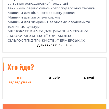
сільськогосподарської продукції
Технічний сервіс сільськогосподарської техніки
Машини для хімічного захисту рослин
Машини для заготівлі кормів
Машини для збирання зернових, овочевих та
технічних культур
МЕЛІОРАТИВНА ТА ДОЩУВАЛЬНА ТЕХНІКА
ЗАСОБИ МЕХАНІЗАЦІЇ ДЛЯ МАЛИХ
СІЛЬГОСППІДПРИЄМСТВ, ФЕРМЕРСЬКИХ
ГОСПОДАРСТВ, ДАЧНИХ ДІЛЯНОК
Дізнатися більше
ОБЛАДНАННЯ ДЛЯ ПЕРЕРОБКИ
СІЛЬСЬКОГОСПОДАРСЬКОЇ ПРОДУКЦІЇ
Зерноочисні комплекси та обладнання
Сепаратори зерноочисні
Хто йде?
Лущильно‑шліфувальні та ін. машини
Зерносушарки
Міні‑млини
Всі
З Lviv
Друзі
Комплектуючі та запасні частини до с/г техніки та
відвідувачі
обладнання
Організатор:
ТОВ «КИЇВ ГЛОБАЛ ЕКСПО»
Місце проведення:
Україна, м. Київ, Міжнародний виставковий центр,