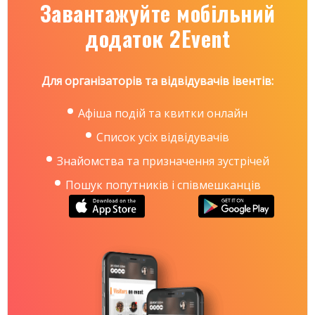
Броварський проспект, 15, станція метро
Завантажуйте мобільний
«Лівобережна»
додаток 2Event
Контакти:
тел.: +38 066 490-07-57
e-mail: forum@iec-expo.com.ua
https://www.iec-expo.com.ua/agromach-2026.html
Для організаторів та відвідувачів івентів:
Афіша подій та квитки онлайн
Список усіх відвідувачів
Знайомства та призначення зустрічей
Пошук попутників і співмешканців