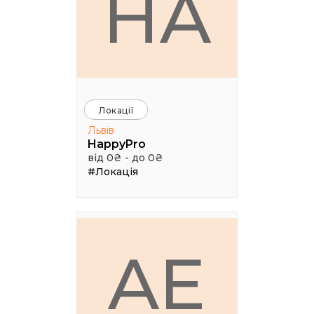
HA
Локації
Львів
HappyPro
від 0₴ - до 0₴
#Локація
AE