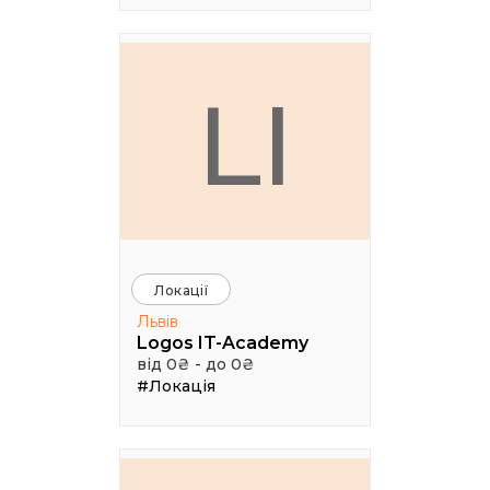
LI
Локації
Львів
Logos IT-Academy
від 0₴ - до 0₴
#Локація