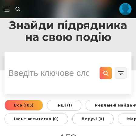
Знайди підрядника
на свою подію
Все (105)
Інші (1)
Рекламні майданч
Івент агентство (0)
Ведучі (0)
Мар