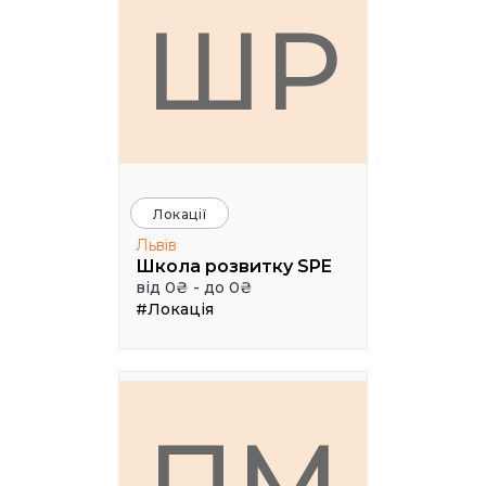
ШР
Локації
Львів
Школа розвитку SPE
від 0₴ - до 0₴
#Локація
ПМ