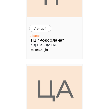
Локації
Львів
ТЦ "Роксолана"
від 0₴ - до 0₴
#Локація
ЦА