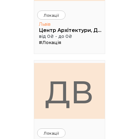
Локації
Львів
Центр Архітектури, Дизайну та Урбаністики Порохова ВЕЖА
від 0₴ - до 0₴
#Локація
ДВ
Локації