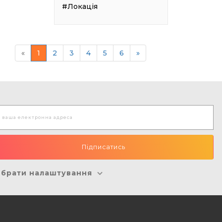
#Локація
«
1
2
3
4
5
6
»
брати налаштування