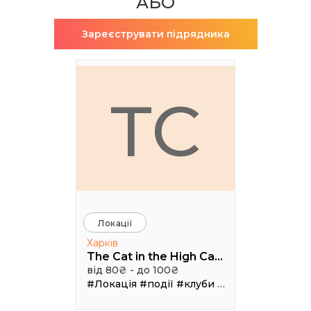
АБО
Зареєструвати підрядника
TC
Локації
Харків
The Cat in the High Castle
від 80₴ - до 100₴
#Локація
#події
#клуби
#Зал