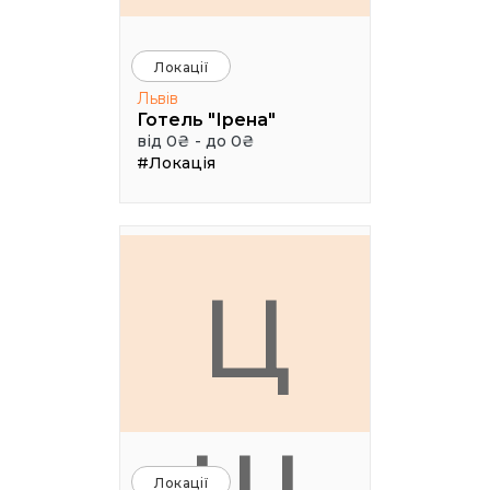
Локації
Львів
Готель "Ірена"
від 0₴ - до 0₴
#Локація
Ц
Локації