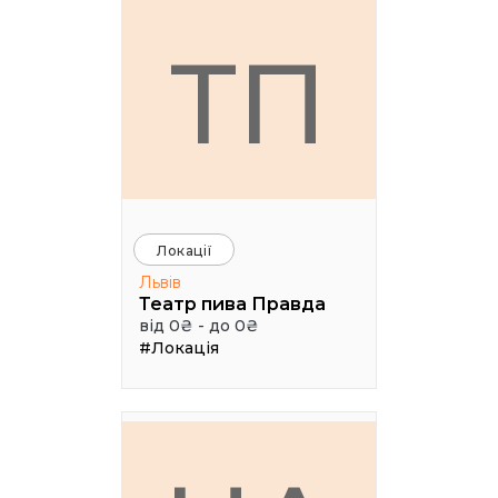
ТП
Локації
Львів
Театр пива Правда
від 0₴ - до 0₴
#Локація