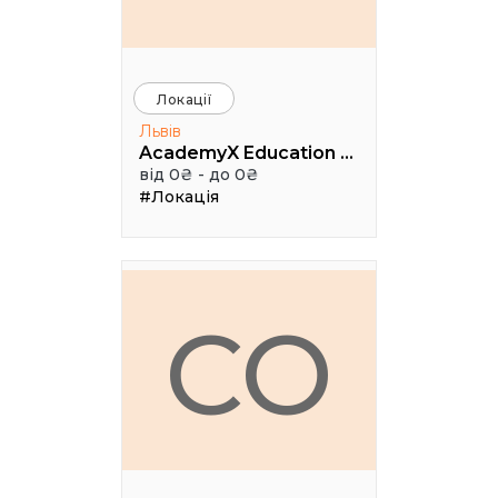
Локації
Львів
AcademyX Education Hub
від 0₴ - до 0₴
#Локація
CO