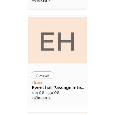
#Локація
EH
Локації
Львів
Event hall Passage Interdit
від 0₴ - до 0₴
#Локація