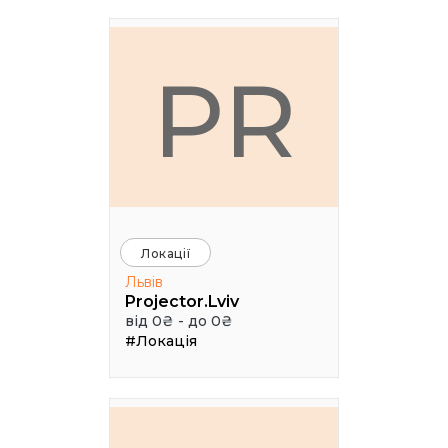
PR
Локації
Львів
Projector.Lviv
від 0₴ - до 0₴
#Локація