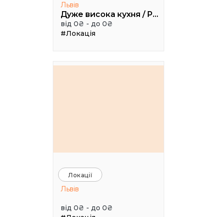
Львів
Дуже висока кухня / Pretty High Kitchen
від 0₴ - до 0₴
#Локація
Локації
Львів
від 0₴ - до 0₴