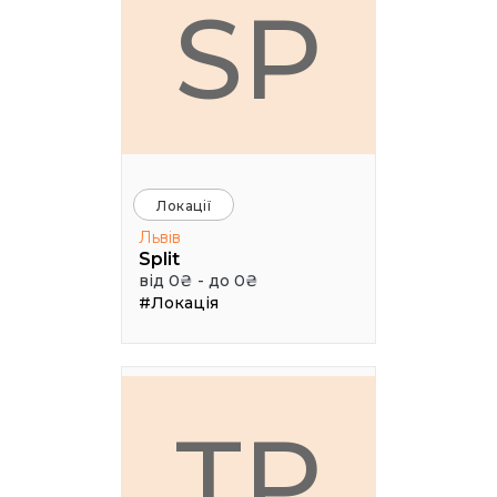
SP
Локації
Львів
Split
від 0₴ - до 0₴
#Локація
ТР