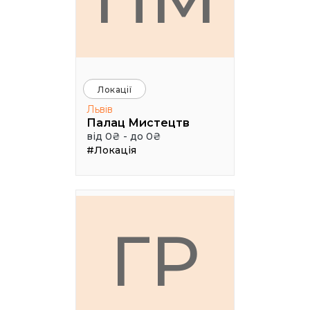
Локації
Львів
Палац Мистецтв
від 0₴ - до 0₴
#Локація
ГР