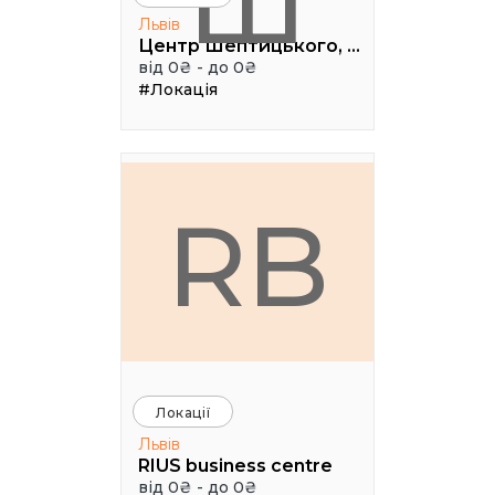
Ш
Львів
Центр Шептицького, 1 поверх, паркова аудиторія
від 0₴ - до 0₴
#Локація
RB
Локації
Львів
RIUS business centre
від 0₴ - до 0₴