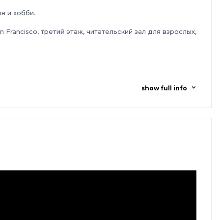
в и хобби.
Francisco, третий этаж, читательский зал для взрослых,
show full info