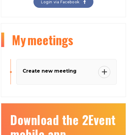
Login via Facebook
My
meetings
Create new meeting
Download the 2Event
mobile app