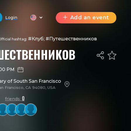
Add an event
Login
#Клуб; #Путешественников
fficial hashtag:
ШЕСТВЕННИКОВ
:00 PM
ary of South San Francisco
an Francisco, CA 94080, USA
0
friends: