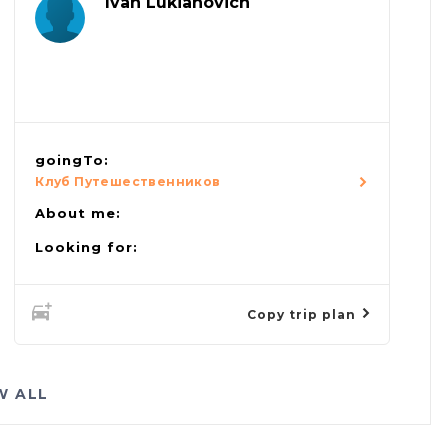
Ivan Lukianovich
goingTo:
Клуб Путешественников
About me:
Looking for:
Copy trip plan
W ALL