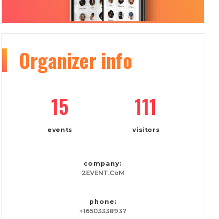
Organizer
info
15
111
events
visitors
company:
2EVENT.CoM
phone:
+16503338937