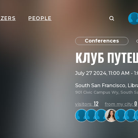
IZERS
PEOPLE
Conferences
O
КЛУБ ПУТЕ
July 27 2024, 11:00 AM
-
1
South San Francisco, Libr
901 Civic Campus Wy, South S
12
0
visitors:
from my city: