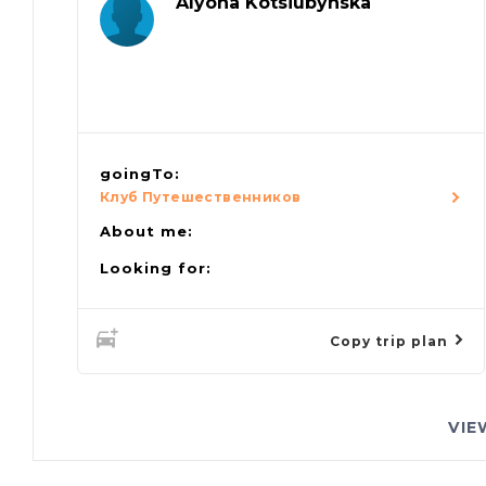
Alyona Kotsiubynska
goingTo:
Клуб Путешественников
About me:
Looking for:
Copy trip plan
VIE