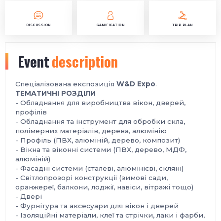
DISCUSSION
GAMIFICATION
TRIP PLAN
Event
description
Спеціалізована експозиція
W&D Expo
.
ТЕМАТИЧНІ РОЗДІЛИ
- Обладнання для виробництва вікон, дверей,
профілів
- Обладнання та інструмент для обробки скла,
полімерних матеріалів, дерева, алюмінію
- Профіль (ПВХ, алюміній, дерево, композит)
- Вікна та віконні системи (ПВХ, дерево, МДФ,
алюміній)
- Фасадні системи (сталеві, алюмінієві, скляні)
- Світлопрозорі конструкції (зимові сади,
оранжереї, балкони, лоджії, навіси, вітражі тощо)
- Двері
- Фурнітура та аксесуари для вікон і дверей
- Ізоляційні матеріали, клеї та стрічки, лаки і фарби,