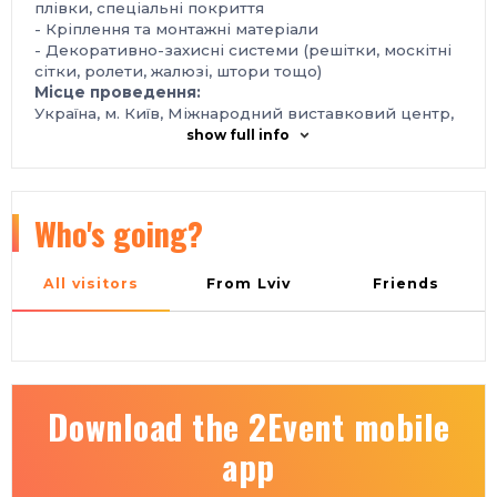
плівки, спеціальні покриття
- Кріплення та монтажні матеріали
- Декоративно-захисні системи (решітки, москітні
сітки, ролети, жалюзі, штори тощо)
Місце проведення:
Україна, м. Київ, Міжнародний виставковий центр,
Броварський проспект, 15, станція метро
show full info
«Лівобережна»
Контакти:
тел.: +38 095 268-05-85, +38 096 505‑52‑66
e-mail: plast@iec-expo.com.ua
Who's going?
https://www.iec-expo.com.ua/eurobiuld-
2025/temateurobuild-2025/wdexpo-2025.html
All visitors
From Lviv
Friends
Download the 2Event mobile
app