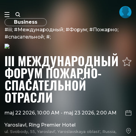
Business
#iii; #Международный; #Форум; #Пожарно;
#спасательной; #;
III МЕЖДУНАРОДНЫЙ
ФОРУМ ПОЖАРНО-
СПАСАТЕЛЬНОЙ
ОТРАСЛИ
maj 22 2026, 10:00 AM
-
maj 23 2026, 2:00 AM
Yaroslavl, Ring Premier Hotel
ul. Svobody, 55, Yaroslavl', Yaroslavskaya oblast', Russia,