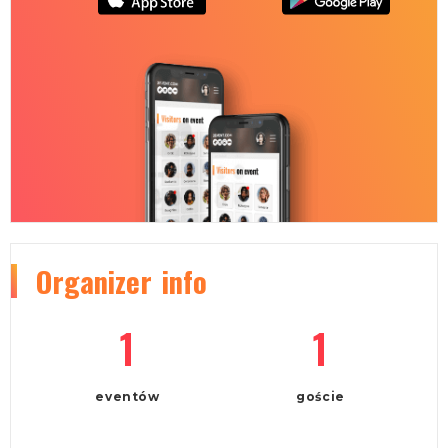
Organizer
info
1
1
eventów
goście