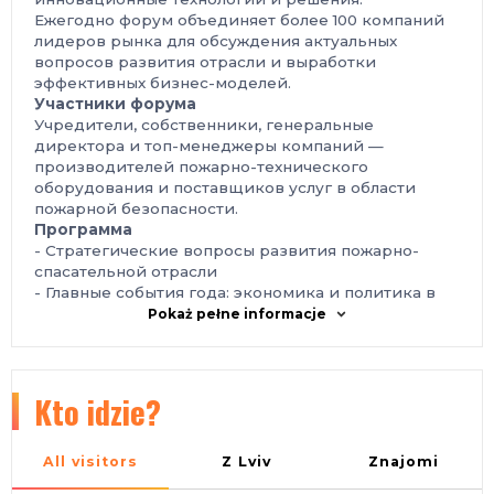
Ежегодно форум объединяет более 100 компаний
лидеров рынка для обсуждения актуальных
вопросов развития отрасли и выработки
эффективных бизнес-моделей.
Участники форума
Учредители, собственники, генеральные
директора и топ-менеджеры компаний —
производителей пожарно-технического
оборудования и поставщиков услуг в области
пожарной безопасности.
Программа
- Стратегические вопросы развития пожарно-
спасательной отрасли
- Главные события года: экономика и политика в
контексте безопасности
Pokaż pełne informacje
- Эффективные модели взаимодействия с
органами власти
- Лидерство будущего и влияние личного бренда
на развитие компании
Kto idzie?
- Нетворкинг с первыми лицами отрасли
22 мая
- Деловая конференция и торжественный
банкет Ring Premier Hotel, Ярославль - в 5 минутах
All visitors
Z Lviv
Znajomi
от вокзала Ярославль-Главный, в историческом