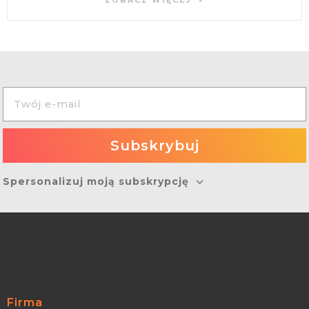
ZOBACZ WIĘCEJ
Spersonalizuj moją subskrypcję
Firma