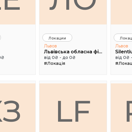
Локации
Лока
Львов
Львов
Львівська обласна філармонія (Камерна сцена, 3 поверх), Чайковського 7
Silent
0₴
від 0₴ - до 0₴
від 0₴ 
#Локація
#Локац
КЗ
LF