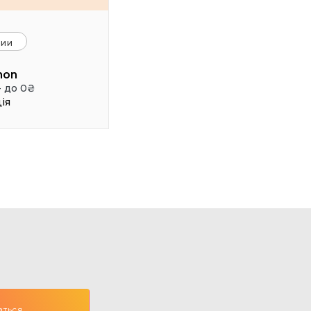
ции
hon
- до 0₴
ія