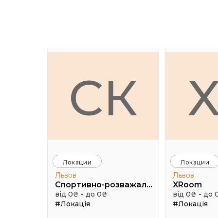
СК
Локации
Локации
Львов
Львов
Спортивно-розважальний комплекс "Медик"
XRoom
від 0₴ - до 0₴
від 0₴ - до 
#Локація
#Локація