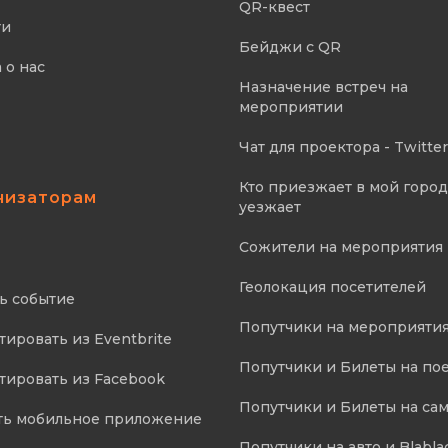
QR-квест
ти
Бейджи с QR
 о нас
Назначение встреч на
мероприятии
Чат для проектора - Twitter
Кто приезжает в мой город,
низаторам
уезжает
Сожители на мероприятия
Геолокация посетителей
ь событие
Попутчики на мероприяти
ировать из Eventbrite
Попутчики и Билеты на по
ировать из Facebook
Попутчики и Билеты на са
ть мобильное приложение
Попутчики на авто и Blabla