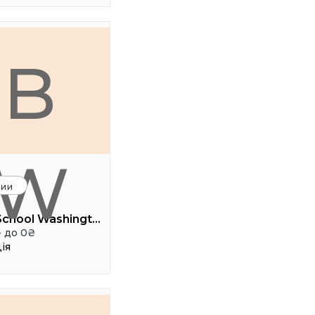
B
W
ции
BoyarSchool Washington
- до 0₴
ія