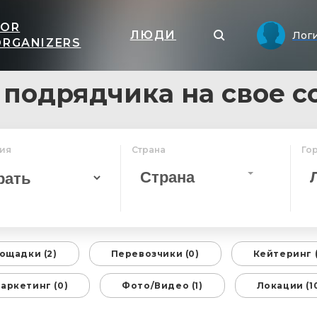
FOR
ЛЮДИ
Лог
ORGANIZERS
 подрядчика на свое с
ия
Страна
Го
Страна
ощадки (2)
Перевозчики (0)
Кейтеринг (
аркетинг (0)
Фото/Видео (1)
Локации (10