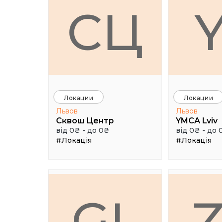
СЦ
Локации
Локации
Львов
Львов
Сквош Центр
YMCA Lviv
від 0₴ - до 0₴
від 0₴ - до 
#Локація
#Локація
GL