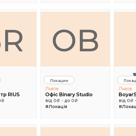
БR
ОB
Локации
Лока
Львов
Львов
тр RIUS
Офіс Binary Studio
0₴
від 0₴ - до 0₴
від 0₴ 
#Локація
#Локац