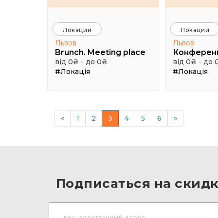
Локации
Локации
Львов
Львов
Brunch. Meeting place
від 0₴ - до 0₴
від 0₴ - до 
#Локація
#Локація
«
1
2
3
4
5
6
»
Подписаться на скидк