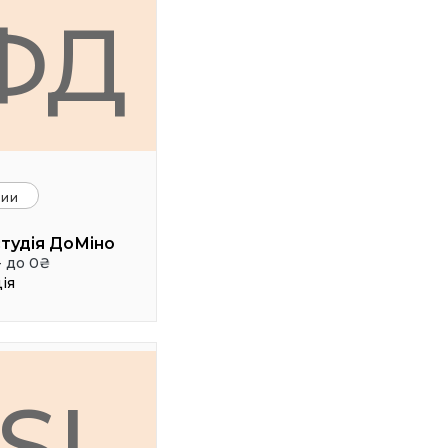
ФД
ции
тудія ДоМіно
- до 0₴
ія
SI