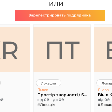
ИЛИ
Зарегестрировать подрядчика
XR
ПТ
Локации
Лока
Львов
Львов
Простір творчості / Space creativity
Вініл 
0₴
від 0₴ - до 0₴
від 0₴ 
#Локація
#Локац