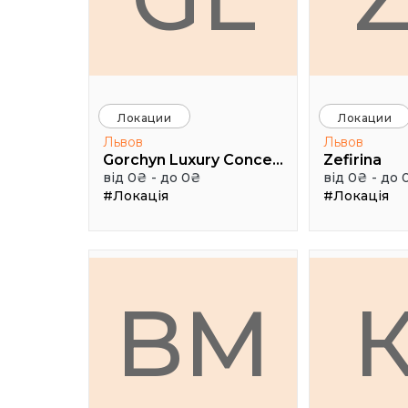
Локации
Локации
Львов
Львов
Gorchyn Luxury Concept House
Zefirina
від 0₴ - до 0₴
від 0₴ - до 
#Локація
#Локація
BM