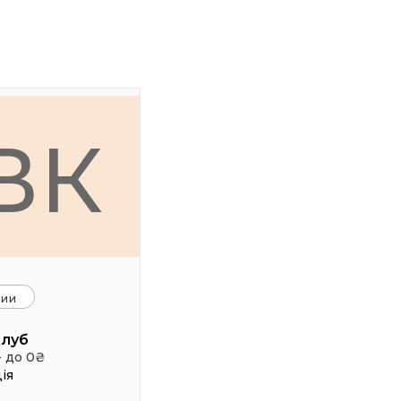
ВК
ции
Клуб
- до 0₴
ія