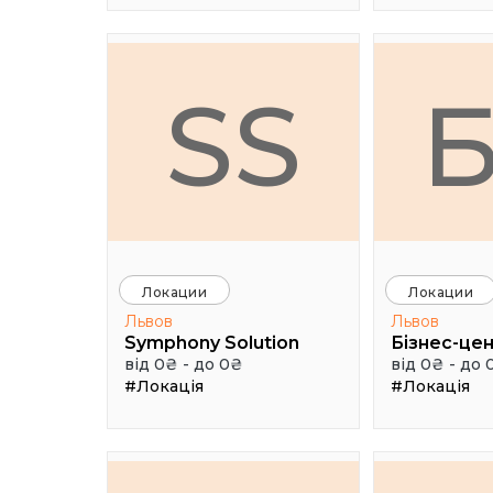
SS
Локации
Локации
Львов
Львов
Symphony Solution
Бізнес-цен
від 0₴ - до 0₴
від 0₴ - до 
#Локація
#Локація