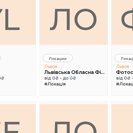
YL
ЛО
Локации
Лока
Львов
Львов
Львівська Обласна Філармонія
Фотос
0₴
від 0₴ - до 0₴
від 0₴ 
#Локація
#Локац
ZE
ЛО