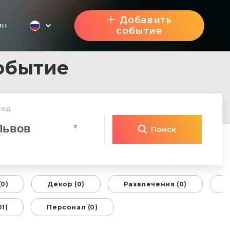
Добавить
ин
событие
обытие
род
Львов
×
Поиск
0)
Декор (0)
Развлечения (0)
П
1)
Персонал (0)