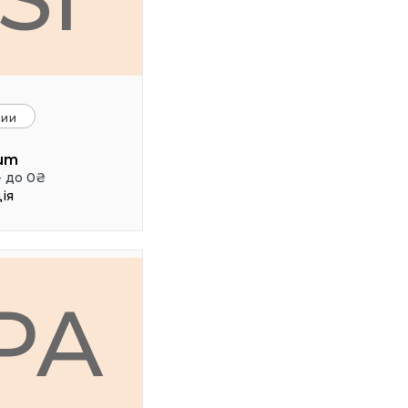
ции
ium
- до 0₴
ія
PA