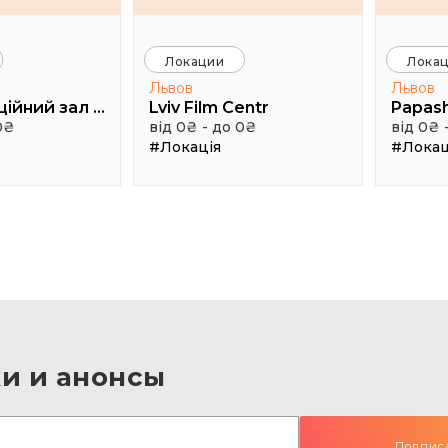
Локации
Лока
Львов
Львов
Конференційний зал УКУ
Lviv Film Centr
Papas
0₴
від 0₴ - до 0₴
від 0₴ 
#Локація
#Локац
и и анонсы