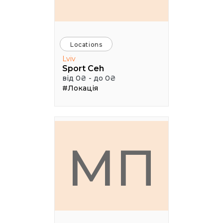
Locations
Lviv
Sport Ceh
від 0₴ - до 0₴
#Локація
МП