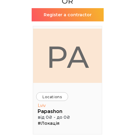
OR
Register a contractor
PA
Locations
Lviv
Papashon
від 0₴ - до 0₴
#Локація