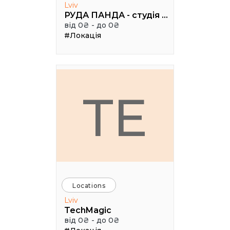
Lviv
РУДА ПАНДА - студія дитячої творчості
від 0₴ - до 0₴
#Локація
TE
Locations
Lviv
TechMagic
від 0₴ - до 0₴