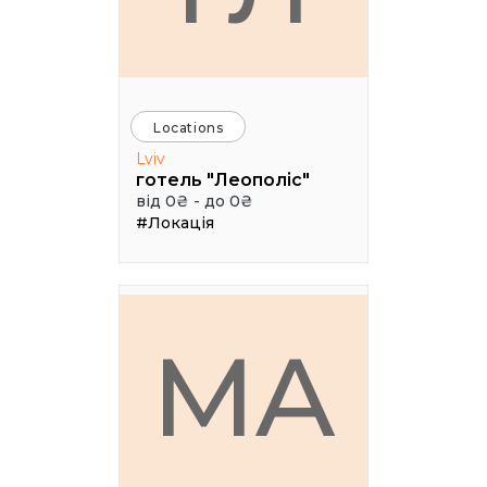
Locations
Lviv
готель "Леополіс"
від 0₴ - до 0₴
#Локація
MA