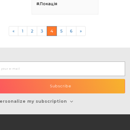
#Локація
«
1
2
3
4
5
6
»
ersonalize my subscription