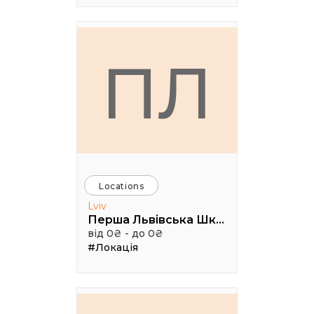
ПЛ
Locations
Lviv
Перша Львівська Школа ІТ Продаж
від 0₴ - до 0₴
#Локація