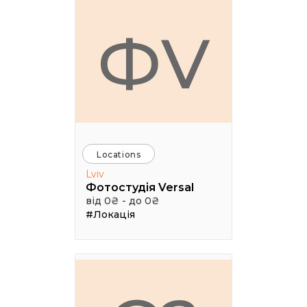
ФV
Locations
Lviv
Фотостудія Versal
від 0₴ - до 0₴
#Локація