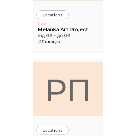
Locations
Lviv
Melanka Art Project
від 0₴ - до 0₴
#Локація
РП
Locations