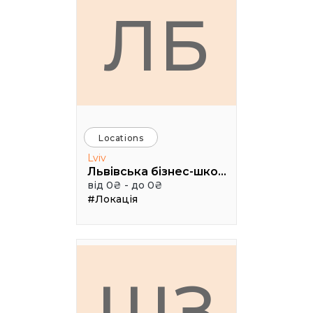
ЛБ
Locations
Lviv
Львівська бізнес-школа УКУ (LvBS)
від 0₴ - до 0₴
#Локація
ШЗ