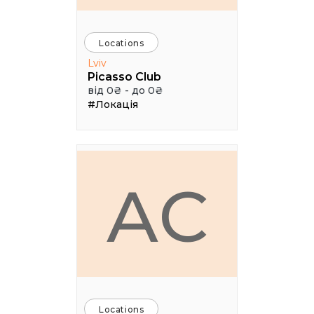
Locations
Lviv
Picasso Club
від 0₴ - до 0₴
#Локація
АС
Locations