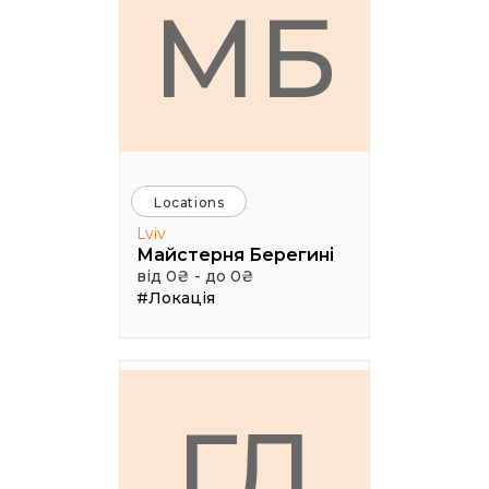
МБ
Locations
Lviv
Майстерня Берегині
від 0₴ - до 0₴
#Локація
ГЛ