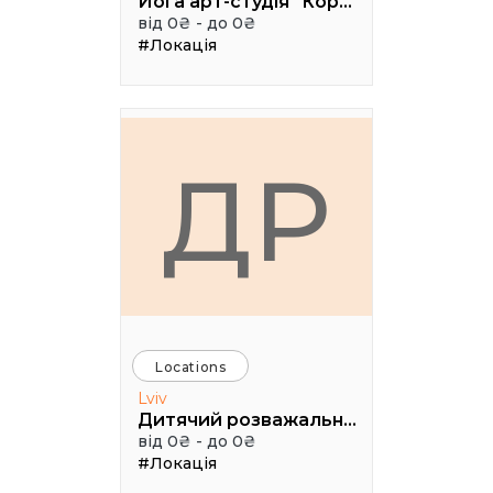
Йога арт-студія "Коралі"
від 0₴ - до 0₴
#Локація
ДР
Locations
Lviv
Дитячий розважально-пізнавальний клуб «Лис Микита»
від 0₴ - до 0₴
#Локація