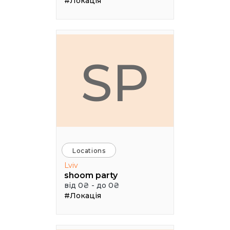
#Локація
SP
Locations
Lviv
shoom party
від 0₴ - до 0₴
#Локація