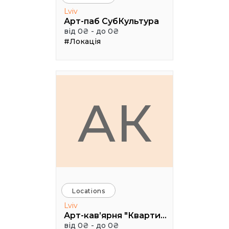
Lviv
Арт-паб СубКультура
від 0₴ - до 0₴
#Локація
АК
Locations
Lviv
Арт-кав’ярня "Квартира 35"
від 0₴ - до 0₴