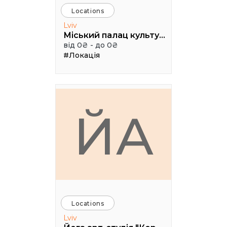
Locations
Lviv
Міський палац культури ім. Гната Хоткевича
від 0₴ - до 0₴
#Локація
ЙА
Locations
Lviv