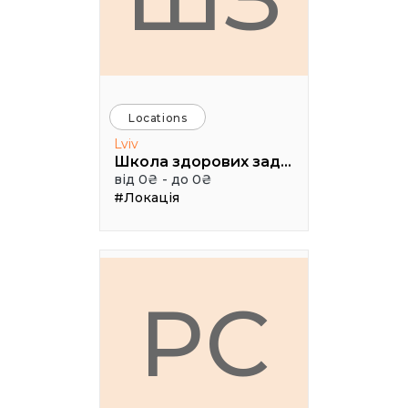
Locations
Lviv
Школа здорових задоволень Чотири ключі
від 0₴ - до 0₴
#Локація
PC