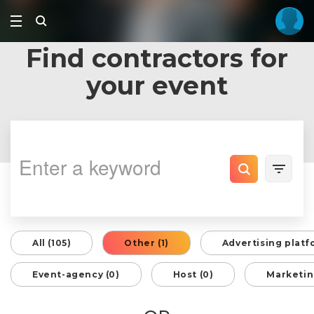
Find contractors for
your event
All (105)
Other (1)
Advertising platf
Event-agency (0)
Host (0)
Marketin