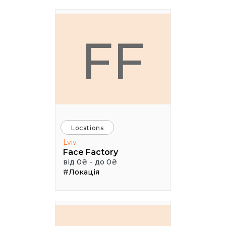
FF
Locations
Lviv
Face Factory
від 0₴ - до 0₴
#Локація