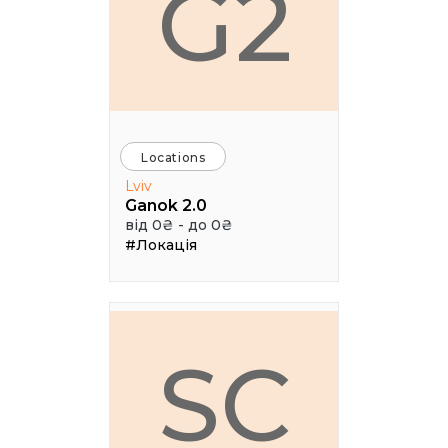
G2
Locations
Lviv
Ganok 2.0
від 0₴ - до 0₴
#Локація
SC