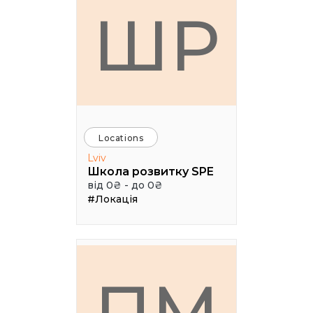
ШР
Locations
Lviv
Школа розвитку SPE
від 0₴ - до 0₴
#Локація
ПМ