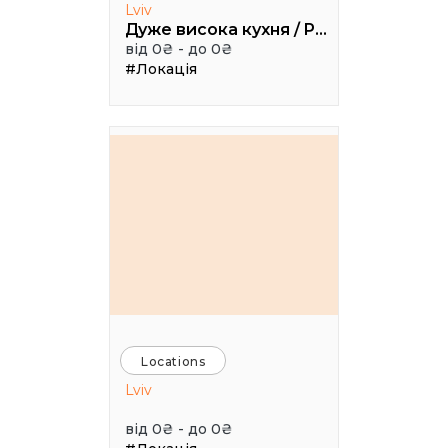
Lviv
Дуже висока кухня / Pretty High Kitchen
від 0₴ - до 0₴
#Локація
Locations
Lviv
від 0₴ - до 0₴