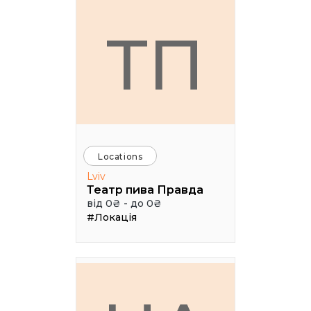
ТП
Locations
Lviv
Театр пива Правда
від 0₴ - до 0₴
#Локація