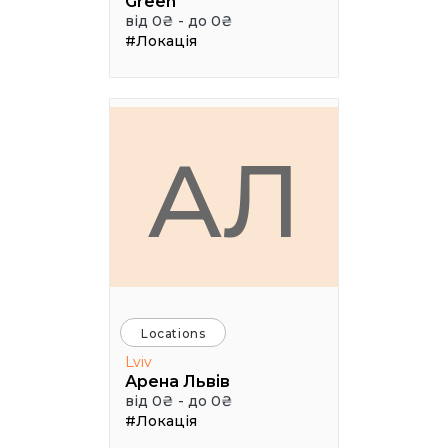
Green
від 0₴ - до 0₴
#Локація
АЛ
Locations
Lviv
Арена Львів
від 0₴ - до 0₴
#Локація