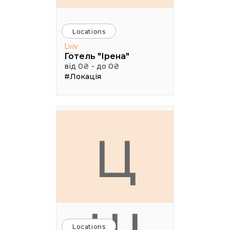
Locations
Lviv
Готель "Ірена"
від 0₴ - до 0₴
#Локація
Ц
Locations