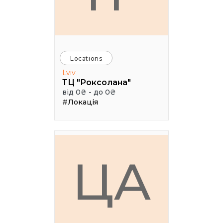
Locations
Lviv
ТЦ "Роксолана"
від 0₴ - до 0₴
#Локація
ЦА