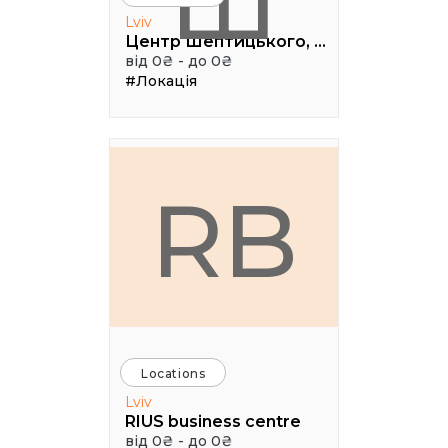
Ш
Lviv
Центр Шептицького, 1 поверх, паркова аудиторія
від 0₴ - до 0₴
#Локація
RB
Locations
Lviv
RIUS business centre
від 0₴ - до 0₴