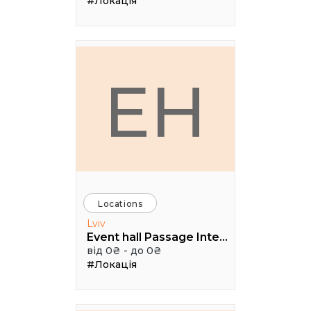
#Локація
EH
Locations
Lviv
Event hall Passage Interdit
від 0₴ - до 0₴
#Локація