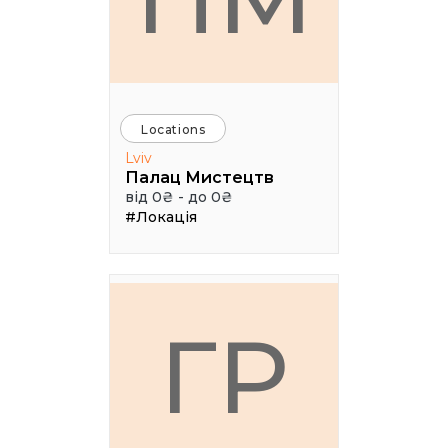
Locations
Lviv
Палац Мистецтв
від 0₴ - до 0₴
#Локація
ГР