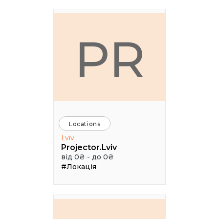
PR
Locations
Lviv
Projector.Lviv
від 0₴ - до 0₴
#Локація