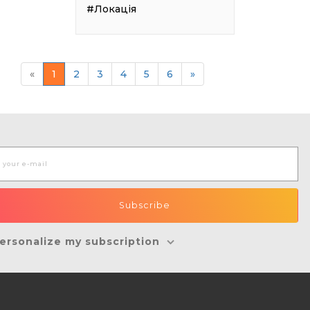
#Локація
«
1
2
3
4
5
6
»
ersonalize my subscription