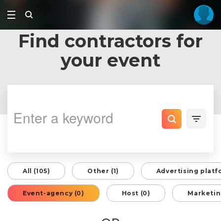
Find contractors for
your event
All (105)
Other (1)
Advertising platf
Event-agency (0)
Host (0)
Marketin