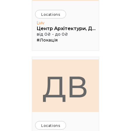
Locations
Lviv
Центр Архітектури, Дизайну та Урбаністики Порохова ВЕЖА
від 0₴ - до 0₴
#Локація
ДВ
Locations