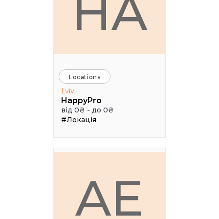
HA
Locations
Lviv
HappyPro
від 0₴ - до 0₴
#Локація
AE