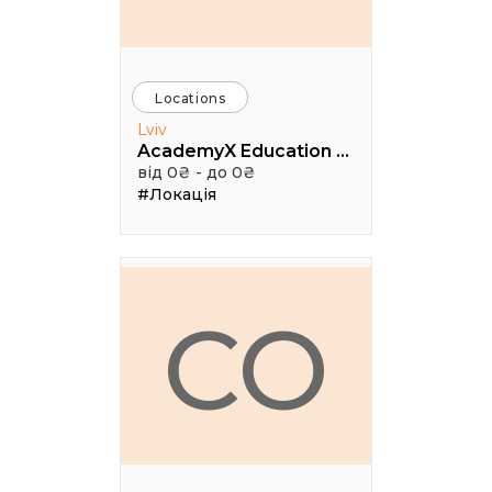
Locations
Lviv
AcademyX Education Hub
від 0₴ - до 0₴
#Локація
CO