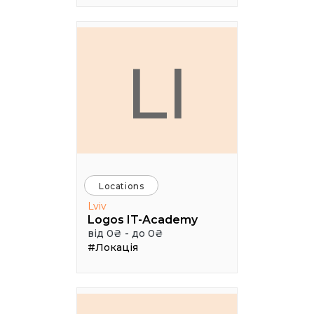
LI
Locations
Lviv
Logos IT-Academy
від 0₴ - до 0₴
#Локація