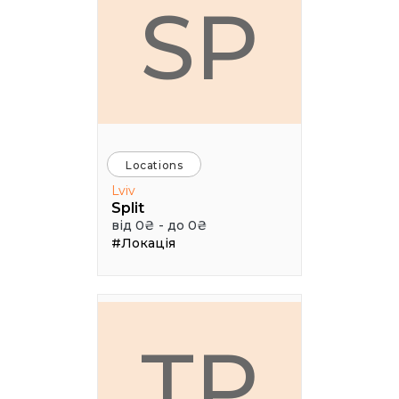
SP
Locations
Lviv
Split
від 0₴ - до 0₴
#Локація
ТР