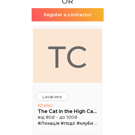
OR
Register a contractor
TC
Locations
Kharkiv
The Cat in the High Castle
від 80₴ - до 100₴
#Локація
#події
#клуби
#Зал