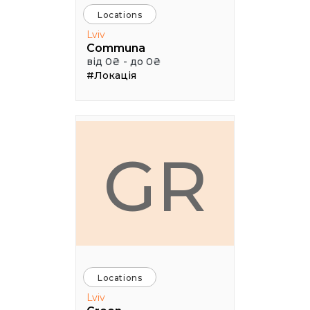
Locations
Lviv
Communa
від 0₴ - до 0₴
#Локація
GR
Locations
Lviv