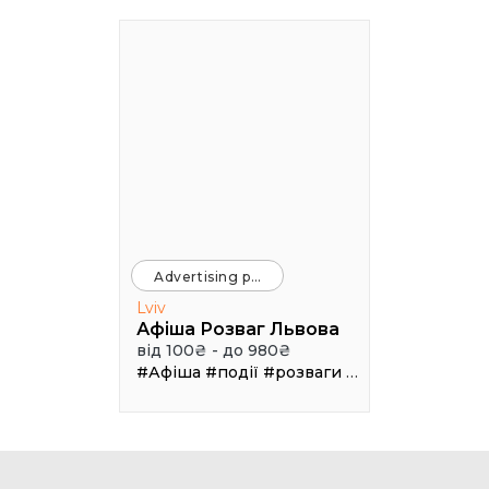
Advertising platforms
Lviv
Афіша Розваг Львова
від 100₴ - до 980₴
#Афіша
#події
#розваги
#клуби
#рестор