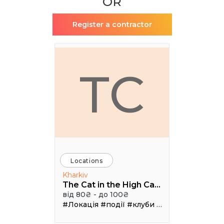
OR
Register a contractor
TC
Locations
Kharkiv
The Cat in the High Castle
від 80₴ - до 100₴
#Локація
#події
#клуби
#Зал