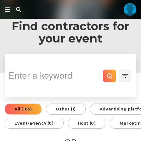
Find contractors for
your event
All (105)
Other (1)
Advertising platf
Event-agency (0)
Host (0)
Marketin