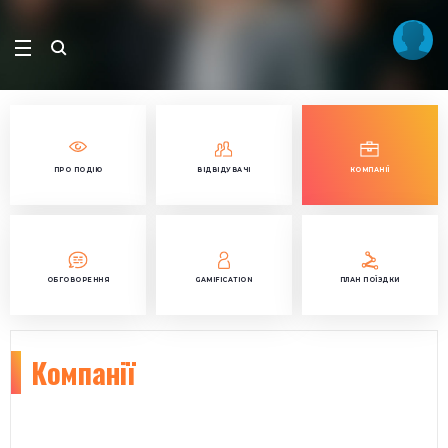
ПРО ПОДІЮ
ВІДВІДУВАЧІ
КОМПАНІЇ
ОБГОВОРЕННЯ
GAMIFICATION
ПЛАН ПОЇЗДКИ
Компанії