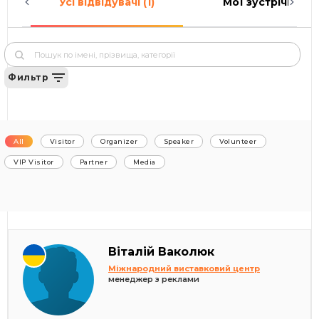
Усі відвідувачі (1)
Мої зустрічі (0)
Фильтр
All
Visitor
Organizer
Speaker
Volunteer
VIP Visitor
Partner
Media
Віталій Ваколюк
Міжнародний виставковий центр
менеджер з реклами