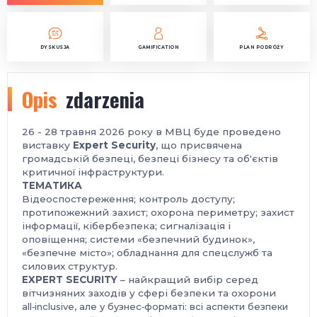
DYSKUSJA
GAMIFICATION
PLAN PODRÓŻY
Opis
zdarzenia
26 - 28 травня 2026 року в МВЦ буде проведено
виставку
Expert Security
, що присвячена
громадській безпеці, безпеці бізнесу та об'єктів
критичної інфраструктури.
ТЕМАТИКА
Відеоспостереження; контроль доступу;
протипожежний захист; охорона периметру; захист
інформації, кібербезпека; сигналізація і
оповіщення; системи «безпечний будинок»,
«безпечне місто»; обладнання для спецслужб та
силових структур.
EXPERT SECURITY
– найкращий вибір серед
вітчизняних заходів у сфері безпеки та охорони
all‑inclusive, але у бузнес‑форматі: всі аспекти безпеки