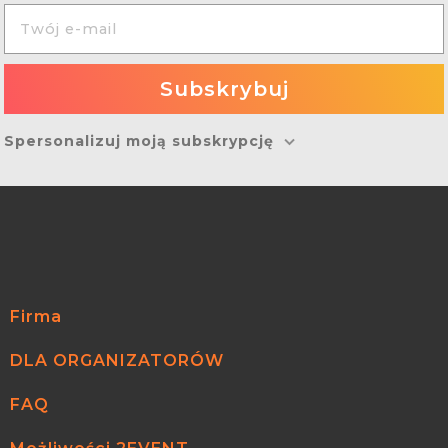
Spersonalizuj moją subskrypcję
Firma
DLA ORGANIZATORÓW
FAQ