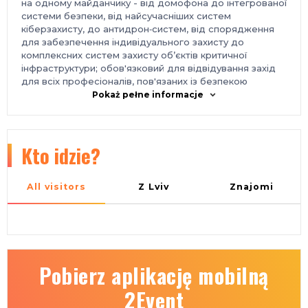
на одному майданчику - від домофона до інтегрованої
системи безпеки, від найсучасніших систем
кіберзахисту, до антидрон‑систем, від спорядження
для забезпечення індивідуального захисту до
комплексних систем захисту об’єктів критичної
інфраструктури; обов'язковий для відвідування захід
для всіх професіоналів, пов'язаних із безпекою
громадян та держави, інфраструктури та режимних
Pokaż pełne informacje
об’єктів - спільне проведення із виставкою «Технології
захисту/Пожтех» та найбільшою промисловою
виставкою в Україні «Міжнародний промисловий
форум» найкраще місце для прем'єрних показів та
Kto idzie?
презентацій - професійне відвідування, увага
провідних ЗМІ. вдале розташування у 10 хвилинах пішки
від метро; безпечний простір - у разі виникнення
All visitors
Z Lviv
Znajomi
повітряних тривог, Міжнародний виставковий центр
обладнаний підземними укриттями;
ЦІЛЬОВА АУДИТОРІЯ
компанії, що займаються проектуванням, монтажем,
інтеграцією та продажем систем безпеки охоронні
Pobierz aplikację mobilną
компанії менеджери з безпеки найвищої та середньої
ланки приватних підприємств різних сфер економіки,
2Event
режимних об'єктів та об'єктів критичної