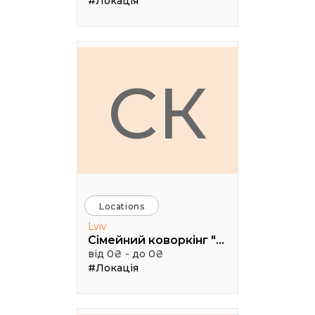
#Локація
СК
Locations
Lviv
Сімейний коворкінг "Щастя"
від 0₴ - до 0₴
#Локація