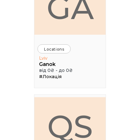
GA
Locations
Lviv
Ganok
від 0₴ - до 0₴
#Локація
QS