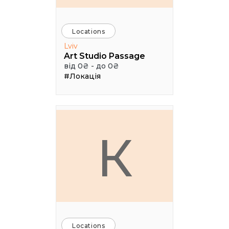
Locations
Lviv
Art Studio Passage
від 0₴ - до 0₴
#Локація
К
Locations