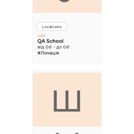
Locations
Lviv
QA School
від 0₴ - до 0₴
#Локація
Ш