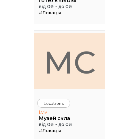
Готель «RIUS»
від 0₴ - до 0₴
#Локація
МС
Locations
Lviv
Музей скла
від 0₴ - до 0₴
#Локація