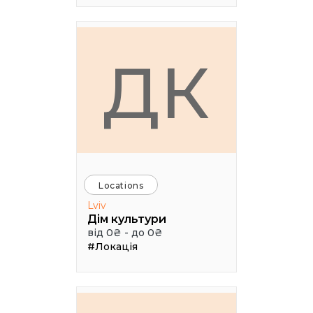
ДК
Locations
Lviv
Дім культури
від 0₴ - до 0₴
#Локація