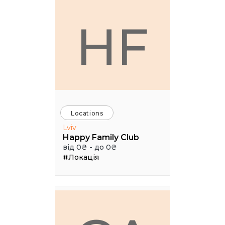
HF
Locations
Lviv
Happy Family Club
від 0₴ - до 0₴
#Локація