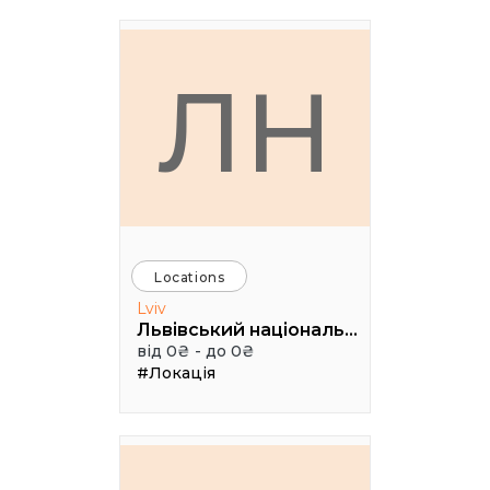
ЛН
Locations
Lviv
Львівський національний академічний театр опери та балету імені Соломії Крушельницької
від 0₴ - до 0₴
#Локація