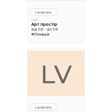
Locations
Lviv
Арт простір
від 0₴ - до 0₴
#Локація
LV
Locations