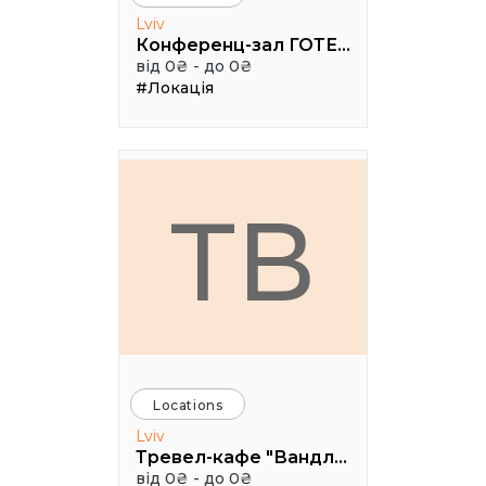
Lviv
Конференц-зал ГОТЕЛЬ "МОДЕРН"
від 0₴ - до 0₴
#Локація
ТВ
Locations
Lviv
Тревел-кафе "Вандлер
від 0₴ - до 0₴