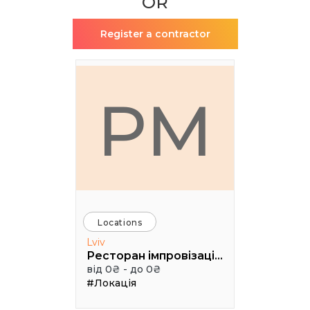
OR
Register a contractor
РМ
Locations
Lviv
Ресторан імпровізацій Грушевський cinema jazz
від 0₴ - до 0₴
#Локація