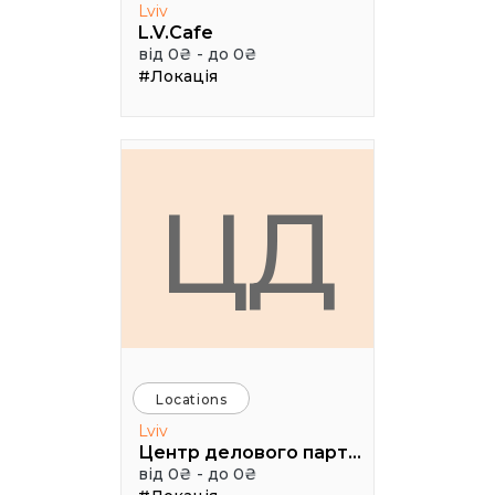
Lviv
L.V.Cafe
від 0₴ - до 0₴
#Локація
ЦД
Locations
Lviv
Центр делового партнерства
від 0₴ - до 0₴