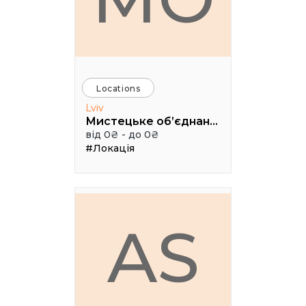
Locations
Lviv
Мистецьке об’єднання "Дзига"
від 0₴ - до 0₴
#Локація
AS