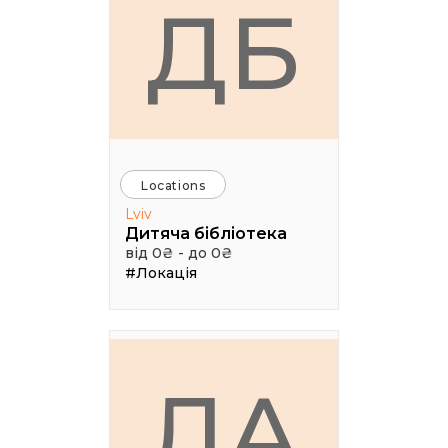
ДБ
Locations
Lviv
Дитяча бібліотека
від 0₴ - до 0₴
#Локація
ЛА