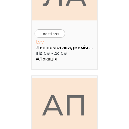
Locations
Lviv
Львівська акадеемія бізнесу
від 0₴ - до 0₴
#Локація
АП