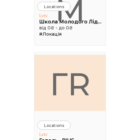
М
Locations
Lviv
Школа Молодого Лідера
від 0₴ - до 0₴
#Локація
ГR
Locations
Lviv