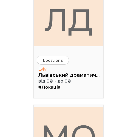
ЛД
Locations
Lviv
Львівський драматичний театр ім. Лесі Українки
від 0₴ - до 0₴
#Локація
МО