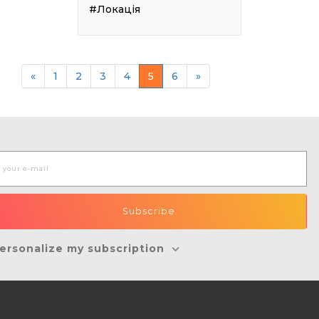
#Локація
«
1
2
3
4
5
6
»
ersonalize my subscription