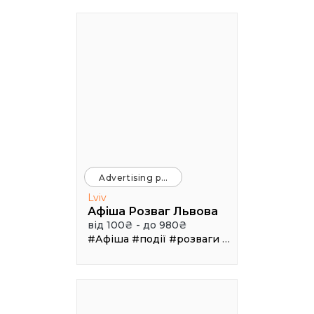
Advertising platforms
Lviv
Афіша Розваг Львова
від 100₴ - до 980₴
#Афіша
#події
#розваги
#клуби
#рестор