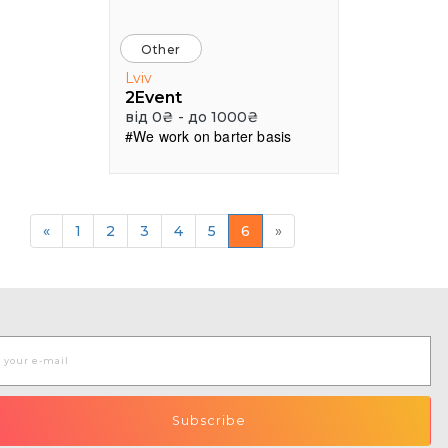
Other
Lviv
2Event
від 0₴ - до 1000₴
#We work on barter basis
«
1
2
3
4
5
6
»