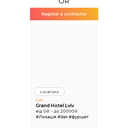
OR
Register a contractor
Locations
Lviv
Grand Hotel Lviv
від 0₴ - до 20000₴
#Локація
#Зал
#фуршет