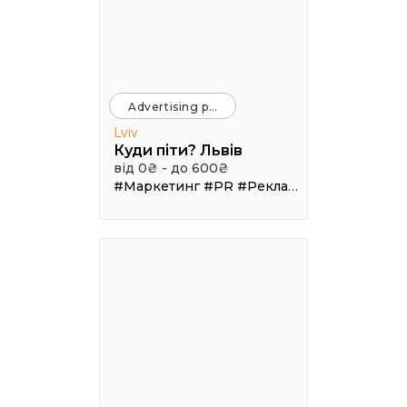
Advertising platforms
Lviv
Куди піти? Львів
від 0₴ - до 600₴
#Маркетинг
#PR
#Реклама
#Трафік
#Афі