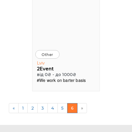
Other
Lviv
2Event
від 0₴ - до 1000₴
#We work on barter basis
«
1
2
3
4
5
6
»