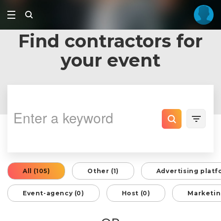
Find contractors for
your event
All (105)
Other (1)
Advertising platf
Event-agency (0)
Host (0)
Marketin