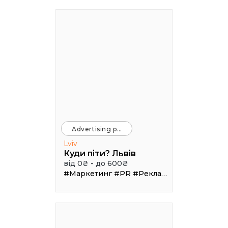
Advertising platforms
Lviv
Куди піти? Львів
від 0₴ - до 600₴
#Маркетинг
#PR
#Реклама
#Трафік
#Афі