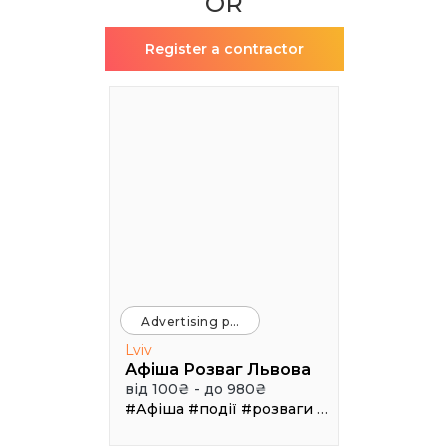
OR
Register a contractor
Advertising platforms
Lviv
Афіша Розваг Львова
від 100₴ - до 980₴
#Афіша
#події
#розваги
#клуби
#рестор