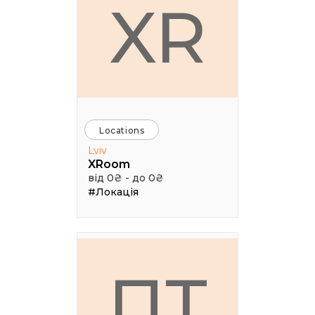
XR
Locations
Lviv
XRoom
від 0₴ - до 0₴
#Локація
ПТ