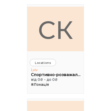
СК
Locations
Lviv
Спортивно-розважальний комплекс "Медик"
від 0₴ - до 0₴
#Локація