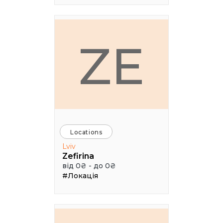
ZE
Locations
Lviv
Zefirina
від 0₴ - до 0₴
#Локація