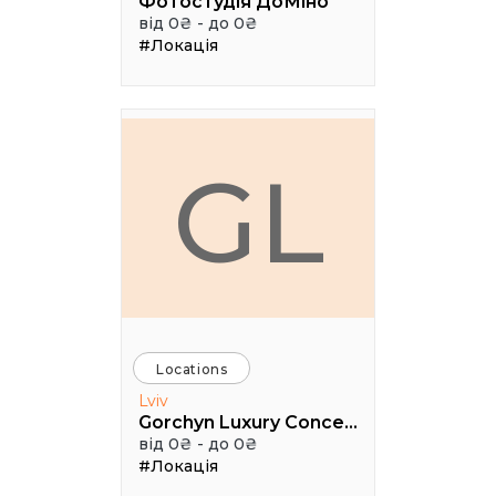
Фотостудія ДоМіно
від 0₴ - до 0₴
#Локація
GL
Locations
Lviv
Gorchyn Luxury Concept House
від 0₴ - до 0₴
#Локація