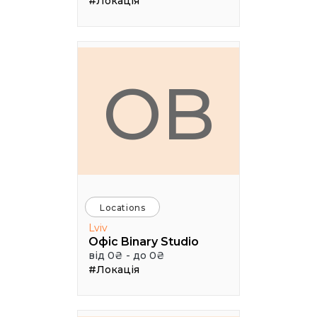
#Локація
ОB
Locations
Lviv
Офіс Binary Studio
від 0₴ - до 0₴
#Локація