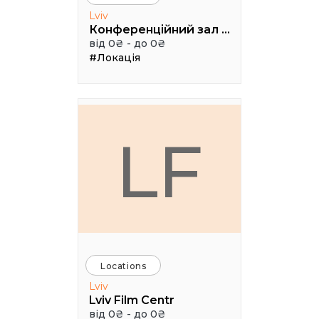
Lviv
Конференційний зал УКУ
від 0₴ - до 0₴
#Локація
LF
Locations
Lviv
Lviv Film Centr
від 0₴ - до 0₴