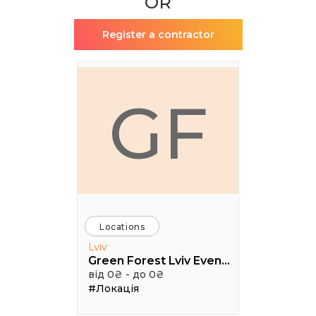
OR
Register a contractor
GF
Locations
Lviv
Green Forest Lviv Events
від 0₴ - до 0₴
#Локація