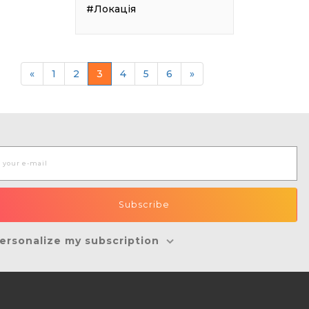
#Локація
«
1
2
3
4
5
6
»
ersonalize my subscription