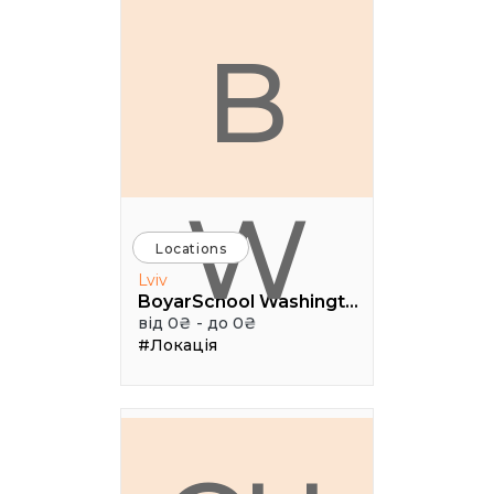
B
W
Locations
Lviv
BoyarSchool Washington
від 0₴ - до 0₴
#Локація