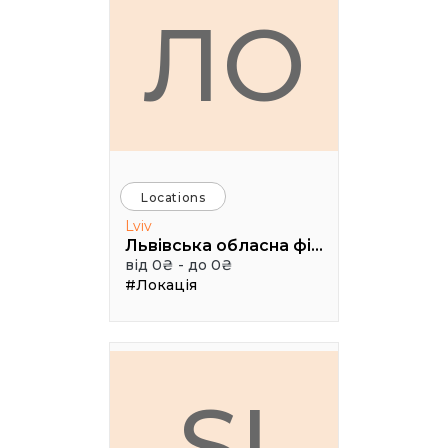
ЛО
Locations
Lviv
Львівська обласна філармонія (Камерна сцена, 3 поверх), Чайковського 7
від 0₴ - до 0₴
#Локація
SI