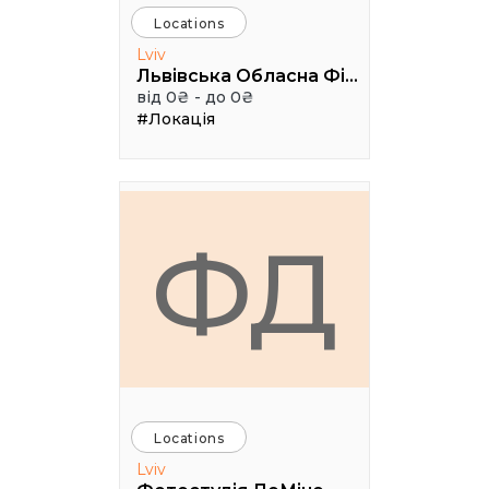
Locations
Lviv
Львівська Обласна Філармонія
від 0₴ - до 0₴
#Локація
ФД
Locations
Lviv