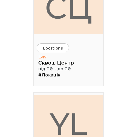
СЦ
Locations
Lviv
Сквош Центр
від 0₴ - до 0₴
#Локація
YL