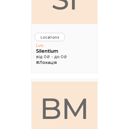
Locations
Lviv
Silentium
від 0₴ - до 0₴
#Локація
BM