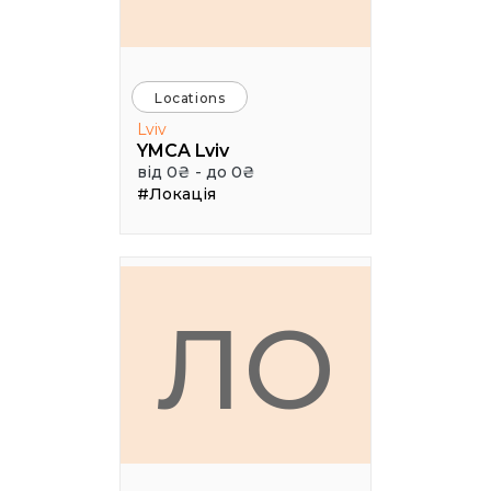
Locations
Lviv
YMCA Lviv
від 0₴ - до 0₴
#Локація
ЛО