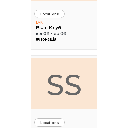
Locations
Lviv
Вініл Клуб
від 0₴ - до 0₴
#Локація
SS
Locations