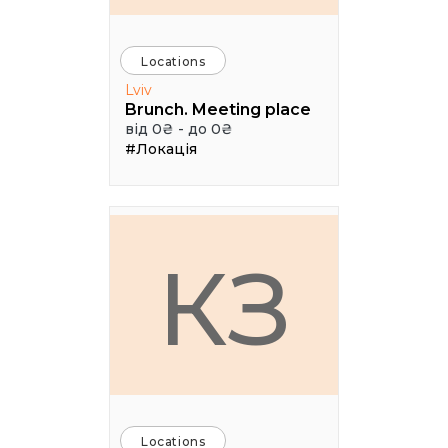
Locations
Lviv
Brunch. Meeting place
від 0₴ - до 0₴
#Локація
КЗ
Locations