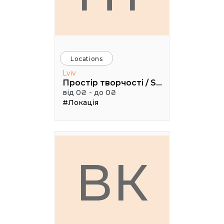
Locations
Lviv
Простір творчості / Space creativity
від 0₴ - до 0₴
#Локація
ВК