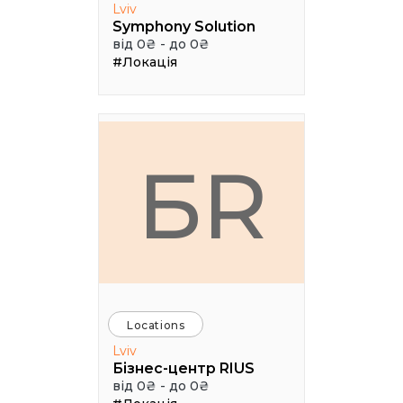
Lviv
Symphony Solution
від 0₴ - до 0₴
#Локація
БR
Locations
Lviv
Бізнес-центр RIUS
від 0₴ - до 0₴